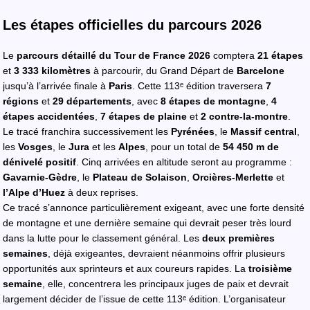
Les étapes officielles du parcours 2026
Le
parcours détaillé du Tour de France 2026
comptera
21 étapes
et
3 333 kilomètres
à parcourir, du Grand Départ de
Barcelone
jusqu’à l’arrivée finale à
Paris
. Cette 113ᵉ édition traversera
7
régions
et
29 départements
, avec
8 étapes de montagne
,
4
étapes accidentées
,
7 étapes de plaine
et
2 contre-la-montre
.
Le tracé franchira successivement les
Pyrénées
, le
Massif central
,
les
Vosges
, le
Jura
et les
Alpes
, pour un total de
54 450 m de
dénivelé positif
. Cinq arrivées en altitude seront au programme :
Gavarnie-Gèdre
, le
Plateau de Solaison
,
Orcières-Merlette
et
l’Alpe d’Huez
à deux reprises.
Ce tracé s’annonce particulièrement exigeant, avec une forte densité
de montagne et une dernière semaine qui devrait peser très lourd
dans la lutte pour le classement général. Les
deux premières
semaines
, déjà exigeantes, devraient néanmoins offrir plusieurs
opportunités aux sprinteurs et aux coureurs rapides. La
troisième
semaine
, elle, concentrera les principaux juges de paix et devrait
largement décider de l’issue de cette 113ᵉ édition. L’organisateur