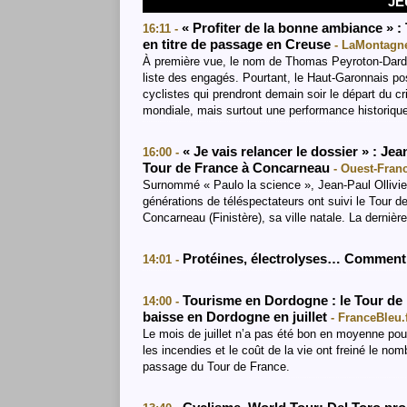
JE
« Profiter de la bonne ambiance »
16:11 -
en titre de passage en Creuse
- LaMontagne
À première vue, le nom de Thomas Peyroton-Dard
liste des engagés. Pourtant, le Haut-Garonnais p
cyclistes qui prendront demain soir le départ du c
mondiale, mais surtout une performance historiq
« Je vais relancer le dossier » : Jea
16:00 -
Tour de France à Concarneau
- Ouest-Franc
Surnommé « Paulo la science », Jean-Paul Ollivier 
générations de téléspectateurs ont suivi le Tour de
Concarneau (Finistère), sa ville natale. La dernière
Protéines, électrolyses… Comment 
14:01 -
Tourisme en Dordogne : le Tour de F
14:00 -
baisse en Dordogne en juillet
- FranceBleu.
Le mois de juillet n’a pas été bon en moyenne pou
les incendies et le coût de la vie ont freiné le n
passage du Tour de France.