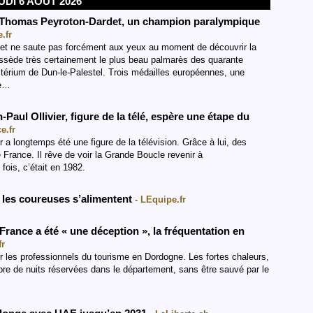
UDI 6 AOÛT 2026
 : Thomas Peyroton-Dardet, un champion paralympique
.fr
et ne saute pas forcément aux yeux au moment de découvrir la
ossède très certainement le plus beau palmarès des quarante
ritérium de Dun-le-Palestel. Trois médailles européennes, une
ue…
n-Paul Ollivier, figure de la télé, espère une étape du
e.fr
a longtemps été une figure de la télévision. Grâce à lui, des
 France. Il rêve de voir la Grande Boucle revenir à
 fois, c’était en 1982.
les coureuses s’alimentent
- LEquipe.fr
rance a été « une déception », la fréquentation en
fr
r les professionnels du tourisme en Dordogne. Les fortes chaleurs,
ombre de nuits réservées dans le département, sans être sauvé par le