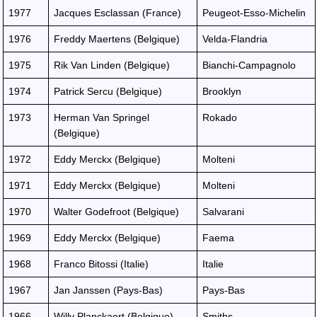
1977
Jacques Esclassan (France)
Peugeot-Esso-Michelin
1976
Freddy Maertens (Belgique)
Velda-Flandria
1975
Rik Van Linden (Belgique)
Bianchi-Campagnolo
1974
Patrick Sercu (Belgique)
Brooklyn
1973
Herman Van Springel
Rokado
(Belgique)
1972
Eddy Merckx (Belgique)
Molteni
1971
Eddy Merckx (Belgique)
Molteni
1970
Walter Godefroot (Belgique)
Salvarani
1969
Eddy Merckx (Belgique)
Faema
1968
Franco Bitossi (Italie)
Italie
1967
Jan Janssen (Pays-Bas)
Pays-Bas
1966
Willy Planckaert (Belgique)
Smiths