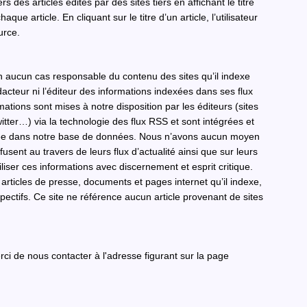
rs des articles édités par des sites tiers en affichant le titre
que article. En cliquant sur le titre d’un article, l’utilisateur
ource.
en aucun cas responsable du contenu des sites qu’il indexe
rédacteur ni l’éditeur des informations indexées dans ses flux
mations sont mises à notre disposition par les éditeurs (sites
itter…) via la technologie des flux RSS et sont intégrées et
ée dans notre base de données. Nous n’avons aucun moyen
ffusent au travers de leurs flux d’actualité ainsi que sur leurs
utiliser ces informations avec discernement et esprit critique.
 articles de presse, documents et pages internet qu’il indexe,
spectifs. Ce site ne référence aucun article provenant de sites
rci de nous contacter à l'adresse figurant sur la page