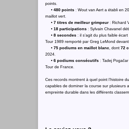
points.
•
480 points
: Wout van Aert a établi en 20
maillot vert.
•
7 titres de meilleur grimpeur
: Richard 
•
18 participations
: Sylvain Chavanel dét
•
8 secondes
: il s’agit du plus faible écar
Tour 1989 remporté par Greg LeMond devant
•
75 podiums en maillot blanc
, dont
72 c
2024.
•
6 podiums consécutifs
: Tadej Pogačar 
Tour de France.
Ces records montrent à quel point l’histoire 
capables de dominer la course sur plusieurs an
empreinte durable dans les différents classem