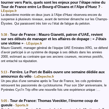
tourner vers Paris, quels sont les enjeux pour l’étape reine du
Tour de France entre Le Bourg-d’Oisans et l’Alpe d’Huez ?
-
LEquipe.fr
La deuxième montée en deux jours à l’Alpe d’Huez réservera encore du
suspense à plusieurs niveaux, avant de terminer dimanche sur les Champs-
Élysées. Qui paraissent très loin vu l’état de fatigue du peloton.
Tour de France : Mauro Gianetti, patron d’UAE, revient
5:38 -
sur ses débuts de manager et les affaires de dopage : « J’étais
une victime »
- LEquipe.fr
Mauro Gianetti, manager général de l’équipe UAE Emirates-XRG, se défend
d’avoir participé à un système de dopage à ses débuts dans les années
2000, estimant au contraire que ses anciens coureurs, reconnus positifs,
ont entaché sa réputation.
Ferrère. Le Port de Balès ouvre une semaine dédiée aux
5:13 -
amoureux du vélo
- LaDepeche.fr
Un peu plus d’une semaine après le Tour de France, les cols pyrénéens
retrouvent les passionnés de cyclotourisme. Pour son 10eᵉ anniversaire, le
Pyrénées Cycl’n Trip offre une nouvelle fois une expérience unique :…
Tour de France: Thomas Voeckler, l’énorme coup de
5:05 -
gueule
- Sports.fr