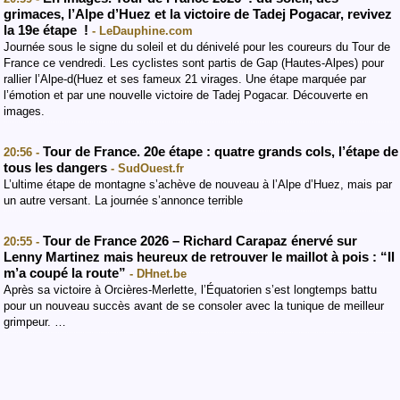
grimaces, l’Alpe d’Huez et la victoire de Tadej Pogacar, revivez
la 19e étape !
- LeDauphine.com
Journée sous le signe du soleil et du dénivelé pour les coureurs du Tour de
France ce vendredi. Les cyclistes sont partis de Gap (Hautes-Alpes) pour
rallier l’Alpe-d(Huez et ses fameux 21 virages. Une étape marquée par
l’émotion et par une nouvelle victoire de Tadej Pogacar. Découverte en
images.
Tour de France. 20e étape : quatre grands cols, l’étape de
20:56 -
tous les dangers
- SudOuest.fr
L’ultime étape de montagne s’achève de nouveau à l’Alpe d’Huez, mais par
un autre versant. La journée s’annonce terrible
Tour de France 2026 – Richard Carapaz énervé sur
20:55 -
Lenny Martinez mais heureux de retrouver le maillot à pois : “Il
m’a coupé la route”
- DHnet.be
Après sa victoire à Orcières-Merlette, l’Équatorien s’est longtemps battu
pour un nouveau succès avant de se consoler avec la tunique de meilleur
grimpeur. …