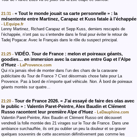
« Tout le monde jouait sa carte personnelle » : la
21:31 -
mésentente entre Martinez, Carapaz et Kuss fatale à l’échappée
- LEquipe.fr
Lenny Martinez, Richard Carapaz et Sepp Kuss, derniers rescapés de
l’échappée, n’ont pas su s’entendre dans le final pour éviter le retour de
Tadej Pogacar. Avec le Français dans le rôle du suspect principal.
VIDÉO. Tour de France : melon et poireaux géants,
21:25 -
goodies… en immersion avec la caravane entre Gap et l’Alpe
d’Huez
- LaProvence.com
Qui n’a jamais rêvé de monter dans l’un des chars de la caravane
publicitaire du Tour de France ? C’est désormais chose faite pour La
Provence. Pas à bord de n’importe quel véhicule. Non. À bord de poireaux
géants montés sur quatre…
Tour de France 2026. « J’ai essayé de faire des olas avec
21:20 -
le public » : Valentin Paret-Peintre, Alex Baudin et Clément
Russo racontent leur première Alpe d’Huez
- LeDauphine.com
Valentin Paret-Peintre, Alex Baudin et Clément Russo ont découvert
vendredi la folle montée des 21 virages sur le Tour de France. Dans une
ambiance surchauffée, ils ont pu oublier un peu la douleur et se graver
quelques souvenirs de cette ascension définitivement pas comme les