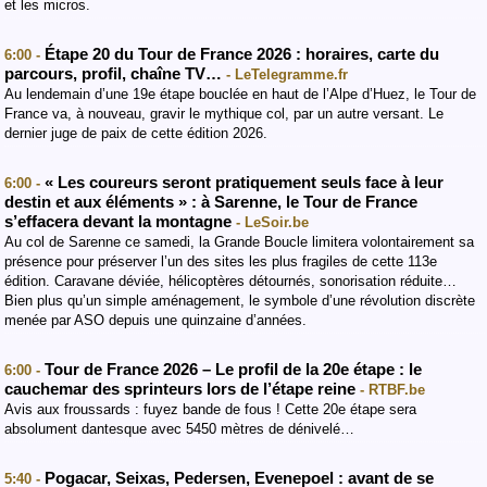
et les micros.
Étape 20 du Tour de France 2026 : horaires, carte du
6:00 -
parcours, profil, chaîne TV…
- LeTelegramme.fr
Au lendemain d’une 19e étape bouclée en haut de l’Alpe d’Huez, le Tour de
France va, à nouveau, gravir le mythique col, par un autre versant. Le
dernier juge de paix de cette édition 2026.
« Les coureurs seront pratiquement seuls face à leur
6:00 -
destin et aux éléments » : à Sarenne, le Tour de France
s’effacera devant la montagne
- LeSoir.be
Au col de Sarenne ce samedi, la Grande Boucle limitera volontairement sa
présence pour préserver l’un des sites les plus fragiles de cette 113e
édition. Caravane déviée, hélicoptères détournés, sonorisation réduite…
Bien plus qu’un simple aménagement, le symbole d’une révolution discrète
menée par ASO depuis une quinzaine d’années.
Tour de France 2026 – Le profil de la 20e étape : le
6:00 -
cauchemar des sprinteurs lors de l’étape reine
- RTBF.be
Avis aux froussards : fuyez bande de fous ! Cette 20e étape sera
absolument dantesque avec 5450 mètres de dénivelé…
Pogacar, Seixas, Pedersen, Evenepoel : avant de se
5:40 -