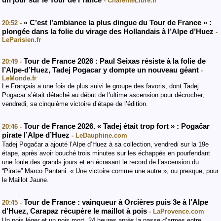
- CharenteLibre.fr
« C’est l’ambiance la plus dingue du Tour de France » :
20:52 -
plongée dans la folie du virage des Hollandais à l’Alpe d’Huez
-
LeParisien.fr
Tour de France 2026 : Paul Seixas résiste à la folie de
20:49 -
l’Alpe-d’Huez, Tadej Pogacar y dompte un nouveau géant
-
LeMonde.fr
Le Français a une fois de plus suivi le groupe des favoris, dont Tadej
Pogacar s’était détaché au début de l’ultime ascension pour décrocher,
vendredi, sa cinquième victoire d’étape de l’édition.
Tour de France 2026. « Tadej était trop fort » : Pogačar
20:46 -
pirate l’Alpe d’Huez
- LeDauphine.com
Tadej Pogačar a ajouté l’Alpe d’Huez à sa collection, vendredi sur la 19e
étape, après avoir bouché trois minutes sur les échappés en pourfendant
une foule des grands jours et en écrasant le record de l’ascension du
“Pirate” Marco Pantani. « Une victoire comme une autre », ou presque, pour
le Maillot Jaune.
Tour de France : vainqueur à Orcières puis 3e à l’Alpe
20:45 -
d’Huez, Carapaz récupère le maillot à pois
- LaProvence.com
Un pois léger et un pois mort. 24 heures après la passe d’armes entre