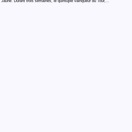
Jaune. Durant trois semaines, le quintuple vainqueur du Tour,…