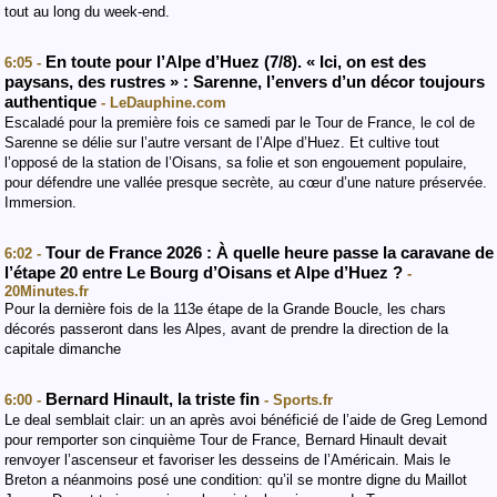
tout au long du week-end.
En toute pour l’Alpe d’Huez (7/8). « Ici, on est des
6:05 -
paysans, des rustres » : Sarenne, l’envers d’un décor toujours
authentique
- LeDauphine.com
Escaladé pour la première fois ce samedi par le Tour de France, le col de
Sarenne se délie sur l’autre versant de l’Alpe d’Huez. Et cultive tout
l’opposé de la station de l’Oisans, sa folie et son engouement populaire,
pour défendre une vallée presque secrète, au cœur d’une nature préservée.
Immersion.
Tour de France 2026 : À quelle heure passe la caravane de
6:02 -
l’étape 20 entre Le Bourg d’Oisans et Alpe d’Huez ?
-
20Minutes.fr
Pour la dernière fois de la 113e étape de la Grande Boucle, les chars
décorés passeront dans les Alpes, avant de prendre la direction de la
capitale dimanche
Bernard Hinault, la triste fin
6:00 -
- Sports.fr
Le deal semblait clair: un an après avoi bénéficié de l’aide de Greg Lemond
pour remporter son cinquième Tour de France, Bernard Hinault devait
renvoyer l’ascenseur et favoriser les desseins de l’Américain. Mais le
Breton a néanmoins posé une condition: qu’il se montre digne du Maillot