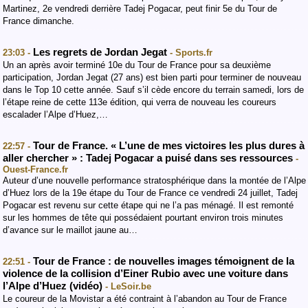
Martinez, 2e vendredi derrière Tadej Pogacar, peut finir 5e du Tour de
France dimanche.
Les regrets de Jordan Jegat
23:03 -
- Sports.fr
Un an après avoir terminé 10e du Tour de France pour sa deuxième
participation, Jordan Jegat (27 ans) est bien parti pour terminer de nouveau
dans le Top 10 cette année. Sauf s’il cède encore du terrain samedi, lors de
l’étape reine de cette 113e édition, qui verra de nouveau les coureurs
escalader l’Alpe d’Huez,…
Tour de France. « L’une de mes victoires les plus dures à
22:57 -
aller chercher » : Tadej Pogacar a puisé dans ses ressources
-
Ouest-France.fr
Auteur d’une nouvelle performance stratosphérique dans la montée de l’Alpe
d’Huez lors de la 19e étape du Tour de France ce vendredi 24 juillet, Tadej
Pogacar est revenu sur cette étape qui ne l’a pas ménagé. Il est remonté
sur les hommes de tête qui possédaient pourtant environ trois minutes
d’avance sur le maillot jaune au…
Tour de France : de nouvelles images témoignent de la
22:51 -
violence de la collision d’Einer Rubio avec une voiture dans
l’Alpe d’Huez (vidéo)
- LeSoir.be
Le coureur de la Movistar a été contraint à l’abandon au Tour de France