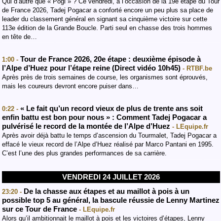
Qui d’autre que « Pogi » ? Ce vendredi, à l’occasion de la 19e étape du Tour
de France 2026, Tadej Pogacar a conforté encore un peu plus sa place de
leader du classement général en signant sa cinquième victoire sur cette
113e édition de la Grande Boucle. Parti seul en chasse des trois hommes
en tête de…
Tour de France 2026, 20e étape : deuxième épisode à
1:00 -
l’Alpe d’Huez pour l’étape reine (Direct vidéo 10h45)
- RTBF.be
Après près de trois semaines de course, les organismes sont éprouvés,
mais les coureurs devront encore puiser dans…
« Le fait qu’un record vieux de plus de trente ans soit
0:22 -
enfin battu est bon pour nous » : Comment Tadej Pogacar a
pulvérisé le record de la montée de l’Alpe d’Huez
- LEquipe.fr
Après avoir déjà battu le temps d’ascension du Tourmalet, Tadej Pogacar a
effacé le vieux record de l’Alpe d’Huez réalisé par Marco Pantani en 1995.
C’est l’une des plus grandes performances de sa carrière.
VENDREDI 24 JUILLET 2026
De la chasse aux étapes et au maillot à pois à un
23:20 -
possible top 5 au général, la bascule réussie de Lenny Martinez
sur ce Tour de France
- LEquipe.fr
Alors qu’il ambitionnait le maillot à pois et les victoires d’étapes, Lenny