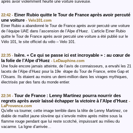
après avoir violemment heurté une voiture suiveuse.
Einer Rubio quitte le Tour de France après avoir percuté
22:42 -
une voiture
- Velo101.com
Einer Rubio a abandonné le Tour de France après avoir percuté une voiture
de l’équipe UAE dans l’ascension de l’Alpe d’Huez. L’article Einer Rubio
quitte le Tour de France après avoir percuté une voiture a été publié sur le
Vélo 101, le site officiel du vélo – Velo 101.
Isère. « Ce qui se passe ici est incroyable » : au cœur de
22:35 -
la folie de l’Alpe d’Huez
- LeDauphine.com
Une foule encore jamais atteinte, de l’avis de connaisseurs, a envahi les 21
lacets de l’Alpe d’Huez pour la 19e étape du Tour de France, entre Gap et
l’Oisans. Ils étaient au moins un demi-million dans les virages mythiques,
électrisés par des fans du monde entier.
Tour de France : Lenny Martinez pourra nourrir des
22:34 -
regrets après avoir laissé échapper la victoire à l’Alpe d’Huez
-
LaProvence.com
Qu’elle va tourner, cette image terrible dans la tête de Lenny Martinez, ce
diable de maillot jaune slovène qui s’envole mètre après mètre sous la
flamme rouge pendant que lui reste scotché, impuissant au milieu du
vacarme. La ligne d’arrivée…