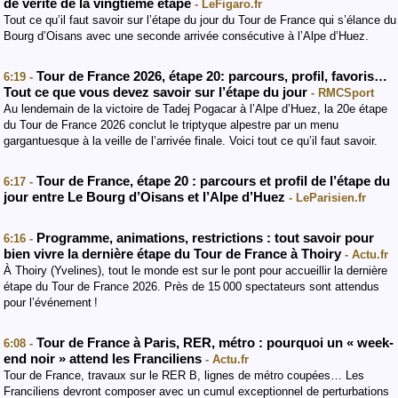
de vérité de la vingtième étape
- LeFigaro.fr
Tout ce qu’il faut savoir sur l’étape du jour du Tour de France qui s’élance du
Bourg d’Oisans avec une seconde arrivée consécutive à l’Alpe d’Huez.
Tour de France 2026, étape 20: parcours, profil, favoris…
6:19 -
Tout ce que vous devez savoir sur l’étape du jour
- RMCSport
Au lendemain de la victoire de Tadej Pogacar à l’Alpe d’Huez, la 20e étape
du Tour de France 2026 conclut le triptyque alpestre par un menu
gargantuesque à la veille de l’arrivée finale. Voici tout ce qu’il faut savoir.
Tour de France, étape 20 : parcours et profil de l’étape du
6:17 -
jour entre Le Bourg d’Oisans et l’Alpe d’Huez
- LeParisien.fr
Programme, animations, restrictions : tout savoir pour
6:16 -
bien vivre la dernière étape du Tour de France à Thoiry
- Actu.fr
À Thoiry (Yvelines), tout le monde est sur le pont pour accueillir la dernière
étape du Tour de France 2026. Près de 15 000 spectateurs sont attendus
pour l’événement !
Tour de France à Paris, RER, métro : pourquoi un « week-
6:08 -
end noir » attend les Franciliens
- Actu.fr
Tour de France, travaux sur le RER B, lignes de métro coupées… Les
Franciliens devront composer avec un cumul exceptionnel de perturbations