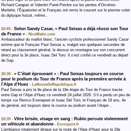
Richard Carapaz et Valentin Paret-Peintre sur les pentes d’Orcières-
Merlette, l’Équatorien et le Français ont remis le couvert sur le premier volet
du diptyque huizat, même…
Selon Sandy Casar, « Paul Seixas a déjà réussi son Tour
20:45 -
de France »
- NiceMatin.com
Ambassadeur du maillot blanc, l’ancien cycliste professionnel Sandy Casar
estime que le Français Paul Seixas a, malgré ses quelques secondes de
retard au classement général, le dessus en montagne sur son concurrent
direct pour la 3e place, Isaac Del Toro. Il s’est confié ce vendredi au départ
de Gap.
« C’était éprouvant » : Paul Seixas toujours en course
20:39 -
pour le podium du Tour de France après la première arrivée à
l’Alpe d’Huez
- LaNouvelleRepublique.fr
Paul Seixas a pris la 9e place de la 19e étape du Tour de France tracée
entre Gap et l’Alpe d’Huez ce vendredi 24 juillet 2026. S’il a perdu un peu de
temps sur Remco Evenepoel et Isaac Del Toro, le Français de 19 ans, 4e
du général, est toujours dans la course au podium avant l’étape…
Vitre brisée, visage en sang : Rubio percute violemment
20:39 -
un véhicule et abandonne
- Eurosport.fr
L’ambiance totalement dingue sur la route de l’Alpe d’Huez pour la 19e