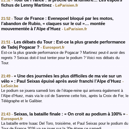
21:52 -
fichus de Lenny Martinez
- LeParisien.fr
Tour de France : Evenepoel bloqué par les motos,
21:52 -
l’abandon de Rubio, « claques sur le cul »… montée
mouvementée à l’Alpe d’Huez
- LeParisien.fr
Les débats du Tour : Est-ce la plus grande performance
21:51 -
de Tadej Pogacar ?
- Eurosport.fr
Est-ce la plus grande performance de Pogacar ? Martinez peut-il avoir des
regrets ? Seixas doit-il tout tenter pour le podium ? Voici nos débats du
Tour.
« Une des journées les plus difficiles de ma vie sur un
21:49 -
vélo » : Paul Seixas épuisé après avoir franchi l’Alpe d’Huez
-
LeSoir.be
Le podium se jouera samedi lors de l’étape-reine qui arrivera également à
l’Alpe d’Huez, mais via le col de Sarenne cette fois, après la Croix de Fer, le
Télégraphe et le Galibier.
Seixas, la bataille finale : « On croit au podium à 100% »
21:43 -
-
Eurosport.fr
La bataille entre Isaac Del Toro, troisième, et Paul Seixas pour le podium du
Tour de France 2026 va se jouer sur la 20e étape ce samedi.