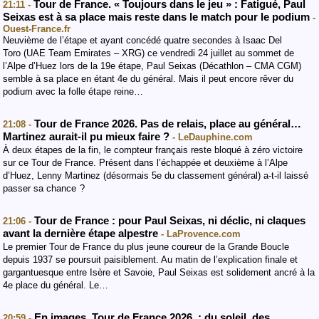
Tour de France. « Toujours dans le jeu » : Fatigué, Paul
21:11 -
Seixas est à sa place mais reste dans le match pour le podium
-
Ouest-France.fr
Neuvième de l’étape et ayant concédé quatre secondes à Isaac Del
Toro (UAE Team Emirates – XRG) ce vendredi 24 juillet au sommet de
l’Alpe d’Huez lors de la 19e étape, Paul Seixas (Décathlon – CMA CGM)
semble à sa place en étant 4e du général. Mais il peut encore rêver du
podium avec la folle étape reine…
Tour de France 2026. Pas de relais, place au général…
21:08 -
Martinez aurait-il pu mieux faire ?
- LeDauphine.com
À deux étapes de la fin, le compteur français reste bloqué à zéro victoire
sur ce Tour de France. Présent dans l’échappée et deuxième à l’Alpe
d’Huez, Lenny Martinez (désormais 5e du classement général) a-t-il laissé
passer sa chance ?
Tour de France : pour Paul Seixas, ni déclic, ni claques
21:06 -
avant la dernière étape alpestre
- LaProvence.com
Le premier Tour de France du plus jeune coureur de la Grande Boucle
depuis 1937 se poursuit paisiblement. Au matin de l’explication finale et
gargantuesque entre Isère et Savoie, Paul Seixas est solidement ancré à la
4e place du général. Le…
En images. Tour de France 2026 : du soleil, des
20:59 -