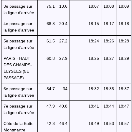
3e passage sur
75.1
13.6
18:07
18:08
18:09
la ligne d'arrivée
4e passage sur
68.3
20.4
18:15
18:17
18:18
la ligne d'arrivée
5e passage sur
61.5
27.2
18:24
18:26
18:28
la ligne d'arrivée
PARIS - HAUT
60.8
27.9
18:25
18:27
18:29
DES CHAMPS-
ÉLYSÉES (5E
PASSAGE)
6e passage sur
54.7
34
18:32
18:35
18:37
la ligne d'arrivée
7e passage sur
47.9
40.8
18:41
18:44
18:47
la ligne d'arrivée
Côte de la Butte
42.3
46.4
18:49
18:53
18:57
Montmartre