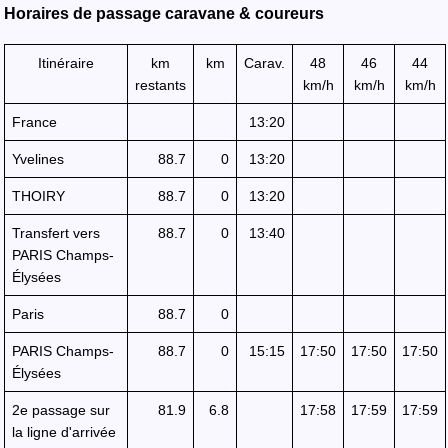
Horaires de passage caravane & coureurs
Itinéraire
km
km
Carav.
48
46
44
restants
km/h
km/h
km/h
France
13:20
Yvelines
88.7
0
13:20
THOIRY
88.7
0
13:20
Transfert vers
88.7
0
13:40
PARIS Champs-
Élysées
Paris
88.7
0
PARIS Champs-
88.7
0
15:15
17:50
17:50
17:50
Élysées
2e passage sur
81.9
6.8
17:58
17:59
17:59
la ligne d'arrivée