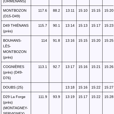
(ORMENANS)
MONTBOZON
117.6
88.2
13:11
15:10
15:15
15:20
(D15-D49)
D49 THIÉNANS
115.7
90.1
13:14
15:13
15:17
15:23
(près)
BOUHANS-
114
91.8
13:16
15:15
15:20
15:25
LÈS-
MONTBOZON
(près)
COGNIÈRES
113.1
92.7
13:17
15:16
15:21
15:26
(près) (D49-
D76)
DOUBS (25)
13:18
15:16
15:22
15:27
D29 La Forge
111.9
93.9
13:19
15:17
15:22
15:28
(près)
(MONTAGNEY-
SERVIGNEY)