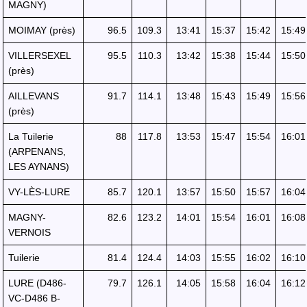
MAGNY)
MOIMAY (près)
96.5
109.3
13:41
15:37
15:42
15:49
VILLERSEXEL
95.5
110.3
13:42
15:38
15:44
15:50
(près)
AILLEVANS
91.7
114.1
13:48
15:43
15:49
15:56
(près)
La Tuilerie
88
117.8
13:53
15:47
15:54
16:01
(ARPENANS,
LES AYNANS)
VY-LÈS-LURE
85.7
120.1
13:57
15:50
15:57
16:04
MAGNY-
82.6
123.2
14:01
15:54
16:01
16:08
VERNOIS
Tuilerie
81.4
124.4
14:03
15:55
16:02
16:10
LURE (D486-
79.7
126.1
14:05
15:58
16:04
16:12
VC-D486 B-