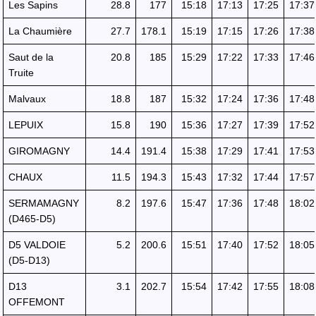
Les Sapins
28.8
177
15:18
17:13
17:25
17:37
La Chaumière
27.7
178.1
15:19
17:15
17:26
17:38
Saut de la
20.8
185
15:29
17:22
17:33
17:46
Truite
Malvaux
18.8
187
15:32
17:24
17:36
17:48
LEPUIX
15.8
190
15:36
17:27
17:39
17:52
GIROMAGNY
14.4
191.4
15:38
17:29
17:41
17:53
CHAUX
11.5
194.3
15:43
17:32
17:44
17:57
SERMAMAGNY
8.2
197.6
15:47
17:36
17:48
18:02
(D465-D5)
D5 VALDOIE
5.2
200.6
15:51
17:40
17:52
18:05
(D5-D13)
D13
3.1
202.7
15:54
17:42
17:55
18:08
OFFEMONT