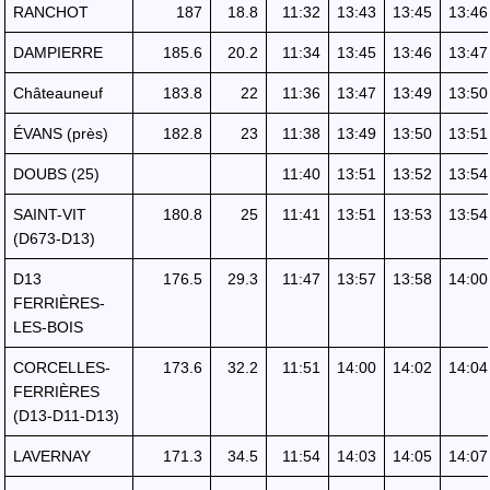
RANCHOT
187
18.8
11:32
13:43
13:45
13:46
DAMPIERRE
185.6
20.2
11:34
13:45
13:46
13:47
Châteauneuf
183.8
22
11:36
13:47
13:49
13:50
ÉVANS (près)
182.8
23
11:38
13:49
13:50
13:51
DOUBS (25)
11:40
13:51
13:52
13:54
SAINT-VIT
180.8
25
11:41
13:51
13:53
13:54
(D673-D13)
D13
176.5
29.3
11:47
13:57
13:58
14:00
FERRIÈRES-
LES-BOIS
CORCELLES-
173.6
32.2
11:51
14:00
14:02
14:04
FERRIÈRES
(D13-D11-D13)
LAVERNAY
171.3
34.5
11:54
14:03
14:05
14:07