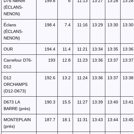
D76 Nenon
199.8
6
11:13
13:27
13:28
13:28
(ÉCLANS-
NENON)
Éclans
198.4
7.4
11:16
13:29
13:30
13:30
(ÉCLANS-
NENON)
OUR
194.4
11.4
11:21
13:34
13:35
13:36
Carrefour D76-
193
12.8
11:23
13:36
13:37
13:37
D12
D12
192.6
13.2
11:24
13:36
13:37
13:38
ORCHAMPS
(D12-D673)
D673 LA
190.3
15.5
11:27
13:39
13:40
13:41
BARRE (près)
MONTEPLAIN
187.7
18.1
11:31
13:43
13:44
13:45
(près)