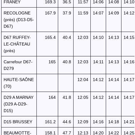
FRANEY
169.3
36.5
11:57
14:06
14:08
14:10
RECOLOGNE
167.9
37.9
11:59
14:07
14:09
14:12
(près) (D13-D5-
D67)
D67 RUFFEY-
165.4
40.4
12:03
14:10
14:13
14:15
LE-CHÂTEAU
(près)
Carrefour D67-
165
40.8
12:03
14:11
14:13
14:16
D279
HAUTE-SAÔNE
12:04
14:12
14:14
14:17
(70)
D29 A MARNAY
164
41.8
12:05
14:12
14:14
14:17
(D29 A-D29-
D15)
D15 BRUSSEY
161.2
44.6
12:09
14:16
14:18
14:21
BEAUMOTTE-
158.1
47.7
12:13
14:20
14:22
14:25