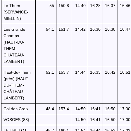
Le Them
55
150.8
14:40
16:28
16:37
16:46
(SERVANCE-
MIELLIN)
Les Grands
54.1
151.7
14:42
16:30
16:38
16:47
Champs
(HAUT-DU-
THEM-
CHÂTEAU-
LAMBERT)
Haut-du-Them
52.1
153.7
14:44
16:33
16:42
16:51
(près) (HAUT-
DU-THEM-
CHÂTEAU-
LAMBERT)
Col des Croix
48.4
157.4
14:50
16:41
16:50
17:00
VOSGES (88)
14:50
16:41
16:50
17:00
LE THILLOT
45.7
160.1
14:54
16:44
16:53
17:03