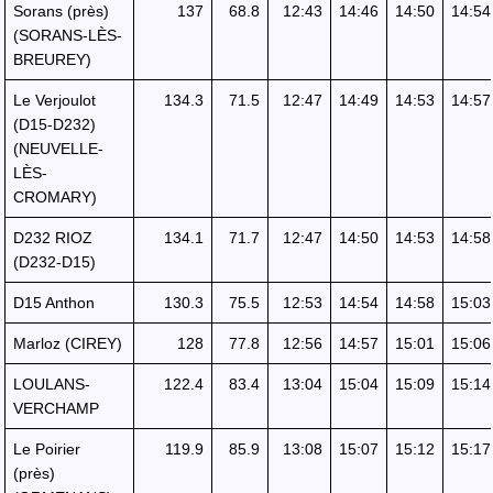
Sorans (près)
137
68.8
12:43
14:46
14:50
14:54
(SORANS-LÈS-
BREUREY)
Le Verjoulot
134.3
71.5
12:47
14:49
14:53
14:57
(D15-D232)
(NEUVELLE-
LÈS-
CROMARY)
D232 RIOZ
134.1
71.7
12:47
14:50
14:53
14:58
(D232-D15)
D15 Anthon
130.3
75.5
12:53
14:54
14:58
15:03
Marloz (CIREY)
128
77.8
12:56
14:57
15:01
15:06
LOULANS-
122.4
83.4
13:04
15:04
15:09
15:14
VERCHAMP
Le Poirier
119.9
85.9
13:08
15:07
15:12
15:17
(près)