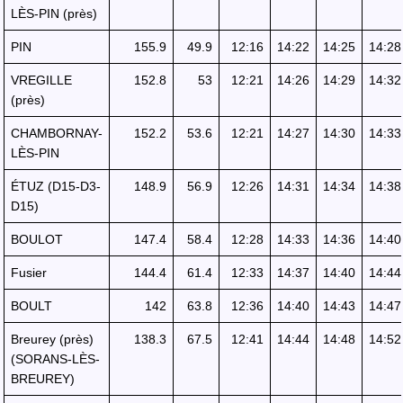
LÈS-PIN (près)
PIN
155.9
49.9
12:16
14:22
14:25
14:28
VREGILLE
152.8
53
12:21
14:26
14:29
14:32
(près)
CHAMBORNAY-
152.2
53.6
12:21
14:27
14:30
14:33
LÈS-PIN
ÉTUZ (D15-D3-
148.9
56.9
12:26
14:31
14:34
14:38
D15)
BOULOT
147.4
58.4
12:28
14:33
14:36
14:40
Fusier
144.4
61.4
12:33
14:37
14:40
14:44
BOULT
142
63.8
12:36
14:40
14:43
14:47
Breurey (près)
138.3
67.5
12:41
14:44
14:48
14:52
(SORANS-LÈS-
BREUREY)