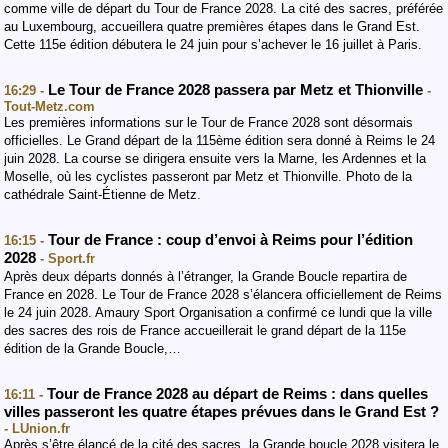
comme ville de départ du Tour de France 2028. La cité des sacres, préférée
au Luxembourg, accueillera quatre premières étapes dans le Grand Est.
Cette 115e édition débutera le 24 juin pour s’achever le 16 juillet à Paris.
Le Tour de France 2028 passera par Metz et Thionville
16:29 -
-
Tout-Metz.com
Les premières informations sur le Tour de France 2028 sont désormais
officielles. Le Grand départ de la 115ème édition sera donné à Reims le 24
juin 2028. La course se dirigera ensuite vers la Marne, les Ardennes et la
Moselle, où les cyclistes passeront par Metz et Thionville. Photo de la
cathédrale Saint-Étienne de Metz.
Tour de France : coup d’envoi à Reims pour l’édition
16:15 -
2028
- Sport.fr
Après deux départs donnés à l’étranger, la Grande Boucle repartira de
France en 2028. Le Tour de France 2028 s’élancera officiellement de Reims
le 24 juin 2028. Amaury Sport Organisation a confirmé ce lundi que la ville
des sacres des rois de France accueillerait le grand départ de la 115e
édition de la Grande Boucle,…
Tour de France 2028 au départ de Reims : dans quelles
16:11 -
villes passeront les quatre étapes prévues dans le Grand Est ?
- LUnion.fr
Après s’être élancé de la cité des sacres, la Grande boucle 2028 visitera le