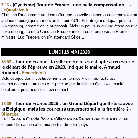
[Cyclisme] Tour de France : une belle compensation…
7:16 -
-
LeQuotidien.lu
Christian Prudhomme va donc offrir une nouvelle chance ou une consolation
au Luxembourg qui va recevoir le Tour 2028. Pas de grand départ pour le
Luxembourg, comme on le supposait. Mais un peu plus qu’une étape pour le
Luxembourg, comme Christian Prudhomme l’a donc proposé au Premier
ministre, Luc Frieden, on s’y attendait! Si ce…
LUNDI 18 MAI 2026
Tour de France : la ville de Reims « est apte à recevoir »
18:52 -
le départ de l’épreuve en 2028, indique le maire, Arnaud
Robinet
- FranceInfo.fr
L’élu évoque des investissements en termes « d’infrastructures,
d’aménagements urbains » et précise que la ville a déjà la « capacité
hôtelière » pour accueillir l’événement.
Tour de France 2028 : un Grand Départ qui flirtera avec
18:39 -
la Belgique, mais les coureurs traverseront-ils la frontière ?
-
DHnet.be
La 115e de la Grande Boucle s’élancera de Reims avec plusieurs villes
étapes déjà annoncées aux portes de notre pays. …