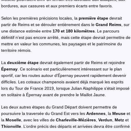
bordures, aux cassures et aux premiers écarts entre favoris.
Selon les premières précisions locales, la
première étape
devrait
partir de Reims et se dérouler entièrement dans le
Grand Reims
, sur
une distance estimée entre
170 et 180 kilomètres
. Le parcours
définitif n’est pas encore arrêté, mais cette étape devrait permettre de
mettre en valeur les communes, les paysages et le patrimoine du
territoire rémois.
La
deuxième étape
devrait également partir de Reims et rejoindre
Épernay
. Ce scénario est particulièrement intéressant sur le plan
sportif, car les routes autour d’Épernay peuvent rapidement devenir
difficiles. Les coteaux champenois avaient déjà marqué les esprits
lors du Tour de France 2019, lorsque Julian Alaphilippe s’était imposé
en solitaire à Épernay avant de prendre le Maillot Jaune.
Les deux autres étapes du Grand Départ doivent permettre de
poursuivre la traversée du Grand Est vers les
Ardennes
, la
Meuse
et
la
Moselle
, avec les villes de
Charleville-Mézières
,
Verdun
,
Metz
et
Thionville
. L’ordre précis des départs et arrivées devra être confirmé