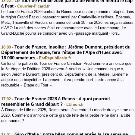
Le Tour de France 2028 partira de Reims et mettra le cap
18:22 -
à l’est
- Courrier-Picard.fr
Le Tour de France 2028 partira de Reims pour quatre premières étapes dans
la région Grand Est qui passeront aussi par Charleville-Mézières, Epernay,
Metz, Thionville et Verdun, ont annoncé lundi 18 mai 2026 les organisateurs
d’ASO.La cité des sacres était en concurrence avec le Luxembourg. Le
Grand-Duché pourra se consoler avec un «passage marquant» lors…
Tour de France. Insolite : Jérôme Dumont, président du
18:00 -
Département de Meuse, fera l’étape de l’Alpe d’Huez avec
16 000 amateurs
- EstRepublicain.fr
Ce lundi, le patron du Tour de France Christian Prudhomme a annoncé que
la 3e étape de l’édition 2028 arrivera à Verdun. « Une chance unique »,
selon Jérôme Dumont, président du Département de la Meuse, lui-même
adepte de la bicyclette. La preuve : il va prendre part cette année à la
redoutable « Étape du Tour ».
Tour de France 2028 à Reims : à quoi pourrait
17:02 -
ressembler le Grand départ ?
- LUnion.fr
À l’image de Lille en 2025, Reims sera l’épicentre du monde du cyclisme en
2028. Comment s’annonce cette grande fête de la petite reine dans la cité
des sacres ?
Giro d’Italia : notre bilan complet après la 1re semaine
17:01 -
-