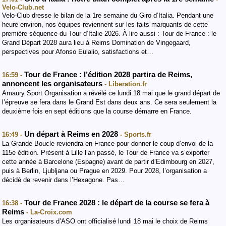
Velo-Club.net
Velo-Club dresse le bilan de la 1re semaine du Giro d’Italia. Pendant une
heure environ, nos équipes reviennent sur les faits marquants de cette
première séquence du Tour d’Italie 2026. À lire aussi : Tour de France : le
Grand Départ 2028 aura lieu à Reims Domination de Vingegaard,
perspectives pour Afonso Eulalio, satisfactions et…
Tour de France : l’édition 2028 partira de Reims,
16:59 -
annoncent les organisateurs
- Liberation.fr
Amaury Sport Organisation a révélé ce lundi 18 mai que le grand départ de
l’épreuve se fera dans le Grand Est dans deux ans. Ce sera seulement la
deuxième fois en sept éditions que la course démarre en France.
Un départ à Reims en 2028
16:49 -
- Sports.fr
La Grande Boucle reviendra en France pour donner le coup d’envoi de la
115e édition. Présent à Lille l’an passé, le Tour de France va s’exporter
cette année à Barcelone (Espagne) avant de partir d’Edimbourg en 2027,
puis à Berlin, Ljubljana ou Prague en 2029. Pour 2028, l’organisation a
décidé de revenir dans l’Hexagone. Pas…
Tour de France 2028 : le départ de la course se fera à
16:38 -
Reims
- La-Croix.com
Les organisateurs d’ASO ont officialisé lundi 18 mai le choix de Reims