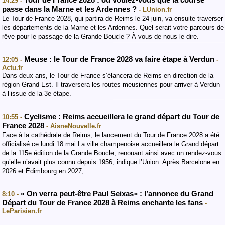
Tour de France 2028 : où voulez-vous que la course
14:29 -
passe dans la Marne et les Ardennes ?
- LUnion.fr
Le Tour de France 2028, qui partira de Reims le 24 juin, va ensuite traverser
les départements de la Marne et les Ardennes. Quel serait votre parcours de
rêve pour le passage de la Grande Boucle ? À vous de nous le dire.
Meuse : le Tour de France 2028 va faire étape à Verdun
12:05 -
-
Actu.fr
Dans deux ans, le Tour de France s’élancera de Reims en direction de la
région Grand Est. Il traversera les routes meusiennes pour arriver à Verdun
à l’issue de la 3e étape.
Cyclisme : Reims accueillera le grand départ du Tour de
10:55 -
France 2028
- AisneNouvelle.fr
Face à la cathédrale de Reims, le lancement du Tour de France 2028 a été
officialisé ce lundi 18 mai.La ville champenoise accueillera le Grand départ
de la 115e édition de la Grande Boucle, renouant ainsi avec un rendez-vous
qu’elle n’avait plus connu depuis 1956, indique l’Union. Après Barcelone en
2026 et Édimbourg en 2027,…
« On verra peut-être Paul Seixas» : l’annonce du Grand
8:10 -
Départ du Tour de France 2028 à Reims enchante les fans
-
LeParisien.fr