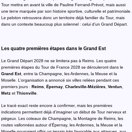
Tour mettra en avant la ville de Pauline Ferrand-Prévot, mais aussi
une terre marquée par son histoire sportive, culturelle et patrimoniale.
Le peloton retrouvera donc un territoire déjà familier du Tour, mais
dans un contexte beaucoup plus solennel : celui d’un Grand Départ.
Les quatre premières étapes dans le Grand Est
Le Grand Départ 2028 ne se limitera pas à Reims. Les quatre
premières étapes du Tour de France 2028 se dérouleront dans le
Grand Est
, entre la Champagne, les Ardennes, la Meuse et la
Moselle. L’organisation a annoncé six villes reliées pendant ces
premiers jours :
Reims
,
Épernay
,
Charleville-Mézières
,
Verdun
,
Metz
et
Thionville
.
Le tracé exact reste encore à confirmer, mais les premières
indications permettent déjà d’imaginer un début de Tour nerveux et
piégeux. Les coteaux de Champagne, la Montagne de Reims, les
routes vallonnées autour d’Épernay, les Ardennes, la Meuse et la
Moselle pourraient offrir un terrain très favorable aux attaques, aux