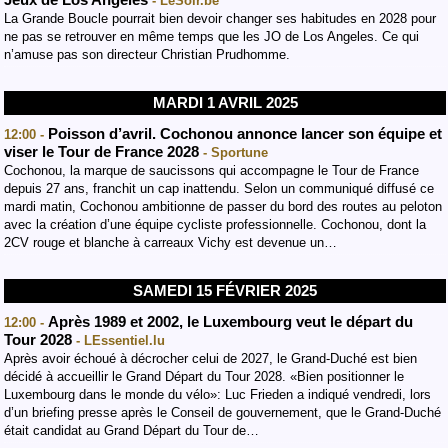
Jeux de Los Angeles
- LeSoir.be
La Grande Boucle pourrait bien devoir changer ses habitudes en 2028 pour
ne pas se retrouver en même temps que les JO de Los Angeles. Ce qui
n’amuse pas son directeur Christian Prudhomme.
MARDI 1 AVRIL 2025
Poisson d’avril. Cochonou annonce lancer son équipe et
12:00 -
viser le Tour de France 2028
- Sportune
Cochonou, la marque de saucissons qui accompagne le Tour de France
depuis 27 ans, franchit un cap inattendu. Selon un communiqué diffusé ce
mardi matin, Cochonou ambitionne de passer du bord des routes au peloton
avec la création d’une équipe cycliste professionnelle. Cochonou, dont la
2CV rouge et blanche à carreaux Vichy est devenue un…
SAMEDI 15 FÉVRIER 2025
Après 1989 et 2002, le Luxembourg veut le départ du
12:00 -
Tour 2028
- LEssentiel.lu
Après avoir échoué à décrocher celui de 2027, le Grand-Duché est bien
décidé à accueillir le Grand Départ du Tour 2028. «Bien positionner le
Luxembourg dans le monde du vélo»: Luc Frieden a indiqué vendredi, lors
d’un briefing presse après le Conseil de gouvernement, que le Grand-Duché
était candidat au Grand Départ du Tour de…