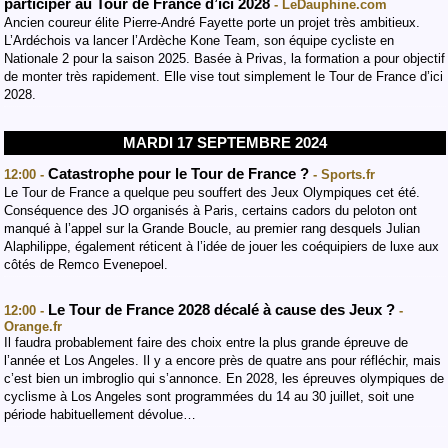
participer au Tour de France d’ici 2028
- LeDauphine.com
Ancien coureur élite Pierre-André Fayette porte un projet très ambitieux.
L’Ardéchois va lancer l’Ardèche Kone Team, son équipe cycliste en
Nationale 2 pour la saison 2025. Basée à Privas, la formation a pour objectif
de monter très rapidement. Elle vise tout simplement le Tour de France d’ici
2028.
MARDI 17 SEPTEMBRE 2024
Catastrophe pour le Tour de France ?
12:00 -
- Sports.fr
Le Tour de France a quelque peu souffert des Jeux Olympiques cet été.
Conséquence des JO organisés à Paris, certains cadors du peloton ont
manqué à l’appel sur la Grande Boucle, au premier rang desquels Julian
Alaphilippe, également réticent à l’idée de jouer les coéquipiers de luxe aux
côtés de Remco Evenepoel.
Le Tour de France 2028 décalé à cause des Jeux ?
12:00 -
-
Orange.fr
Il faudra probablement faire des choix entre la plus grande épreuve de
l’année et Los Angeles. Il y a encore près de quatre ans pour réfléchir, mais
c’est bien un imbroglio qui s’annonce. En 2028, les épreuves olympiques de
cyclisme à Los Angeles sont programmées du 14 au 30 juillet, soit une
période habituellement dévolue…