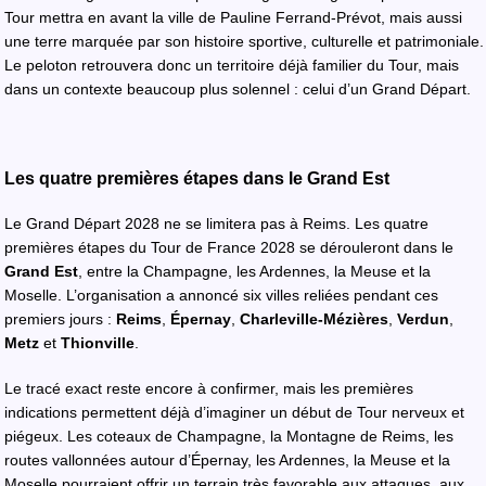
Tour mettra en avant la ville de Pauline Ferrand-Prévot, mais aussi
une terre marquée par son histoire sportive, culturelle et patrimoniale.
Le peloton retrouvera donc un territoire déjà familier du Tour, mais
dans un contexte beaucoup plus solennel : celui d’un Grand Départ.
Les quatre premières étapes dans le Grand Est
Le Grand Départ 2028 ne se limitera pas à Reims. Les quatre
premières étapes du Tour de France 2028 se dérouleront dans le
Grand Est
, entre la Champagne, les Ardennes, la Meuse et la
Moselle. L’organisation a annoncé six villes reliées pendant ces
premiers jours :
Reims
,
Épernay
,
Charleville-Mézières
,
Verdun
,
Metz
et
Thionville
.
Le tracé exact reste encore à confirmer, mais les premières
indications permettent déjà d’imaginer un début de Tour nerveux et
piégeux. Les coteaux de Champagne, la Montagne de Reims, les
routes vallonnées autour d’Épernay, les Ardennes, la Meuse et la
Moselle pourraient offrir un terrain très favorable aux attaques, aux