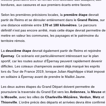
bordures, aux cassures et aux premiers écarts entre favoris.
Selon les premières précisions locales, la
première étape
devrait
partir de Reims et se dérouler entièrement dans le
Grand Reims
, sur
une distance estimée entre
170 et 180 kilomètres
. Le parcours
définitif n’est pas encore arrêté, mais cette étape devrait permettre de
mettre en valeur les communes, les paysages et le patrimoine du
territoire rémois.
La
deuxième étape
devrait également partir de Reims et rejoindre
Épernay
. Ce scénario est particulièrement intéressant sur le plan
sportif, car les routes autour d’Épernay peuvent rapidement devenir
difficiles. Les coteaux champenois avaient déjà marqué les esprits
lors du Tour de France 2019, lorsque Julian Alaphilippe s’était imposé
en solitaire à Épernay avant de prendre le Maillot Jaune.
Les deux autres étapes du Grand Départ doivent permettre de
poursuivre la traversée du Grand Est vers les
Ardennes
, la
Meuse
et
la
Moselle
, avec les villes de
Charleville-Mézières
,
Verdun
,
Metz
et
Thionville
. L’ordre précis des départs et arrivées devra être confirmé