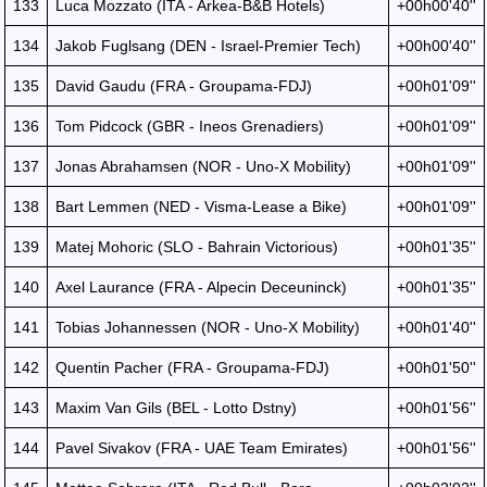
133
Luca Mozzato (ITA - Arkea-B&B Hotels)
+00h00'40''
134
Jakob Fuglsang (DEN - Israel-Premier Tech)
+00h00'40''
135
David Gaudu (FRA - Groupama-FDJ)
+00h01'09''
136
Tom Pidcock (GBR - Ineos Grenadiers)
+00h01'09''
137
Jonas Abrahamsen (NOR - Uno-X Mobility)
+00h01'09''
138
Bart Lemmen (NED - Visma-Lease a Bike)
+00h01'09''
139
Matej Mohoric (SLO - Bahrain Victorious)
+00h01'35''
140
Axel Laurance (FRA - Alpecin Deceuninck)
+00h01'35''
141
Tobias Johannessen (NOR - Uno-X Mobility)
+00h01'40''
142
Quentin Pacher (FRA - Groupama-FDJ)
+00h01'50''
143
Maxim Van Gils (BEL - Lotto Dstny)
+00h01'56''
144
Pavel Sivakov (FRA - UAE Team Emirates)
+00h01'56''