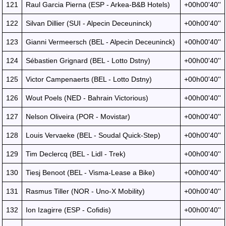
121
Raul Garcia Pierna (ESP - Arkea-B&B Hotels)
+00h00'40''
122
Silvan Dillier (SUI - Alpecin Deceuninck)
+00h00'40''
123
Gianni Vermeersch (BEL - Alpecin Deceuninck)
+00h00'40''
124
Sébastien Grignard (BEL - Lotto Dstny)
+00h00'40''
125
Victor Campenaerts (BEL - Lotto Dstny)
+00h00'40''
126
Wout Poels (NED - Bahrain Victorious)
+00h00'40''
127
Nelson Oliveira (POR - Movistar)
+00h00'40''
128
Louis Vervaeke (BEL - Soudal Quick-Step)
+00h00'40''
129
Tim Declercq (BEL - Lidl - Trek)
+00h00'40''
130
Tiesj Benoot (BEL - Visma-Lease a Bike)
+00h00'40''
131
Rasmus Tiller (NOR - Uno-X Mobility)
+00h00'40''
132
Ion Izagirre (ESP - Cofidis)
+00h00'40''