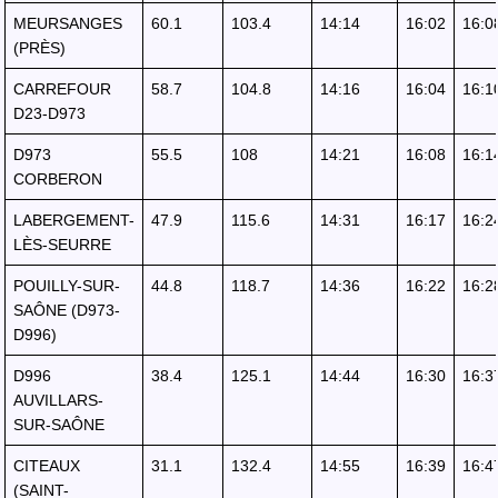
MEURSANGES
60.1
103.4
14:14
16:02
16:0
(PRÈS)
CARREFOUR
58.7
104.8
14:16
16:04
16:1
D23-D973
D973
55.5
108
14:21
16:08
16:1
CORBERON
LABERGEMENT-
47.9
115.6
14:31
16:17
16:2
LÈS-SEURRE
POUILLY-SUR-
44.8
118.7
14:36
16:22
16:2
SAÔNE (D973-
D996)
D996
38.4
125.1
14:44
16:30
16:3
AUVILLARS-
SUR-SAÔNE
CITEAUX
31.1
132.4
14:55
16:39
16:4
(SAINT-