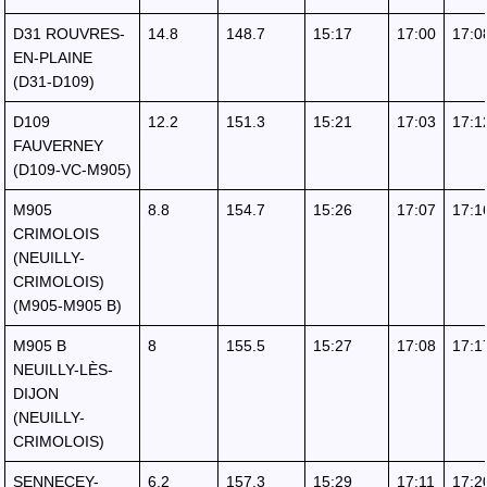
D31 ROUVRES-
14.8
148.7
15:17
17:00
17:0
EN-PLAINE
(D31-D109)
D109
12.2
151.3
15:21
17:03
17:1
FAUVERNEY
(D109-VC-M905)
M905
8.8
154.7
15:26
17:07
17:1
CRIMOLOIS
(NEUILLY-
CRIMOLOIS)
(M905-M905 B)
M905 B
8
155.5
15:27
17:08
17:1
NEUILLY-LÈS-
DIJON
(NEUILLY-
CRIMOLOIS)
SENNECEY-
6.2
157.3
15:29
17:11
17:2