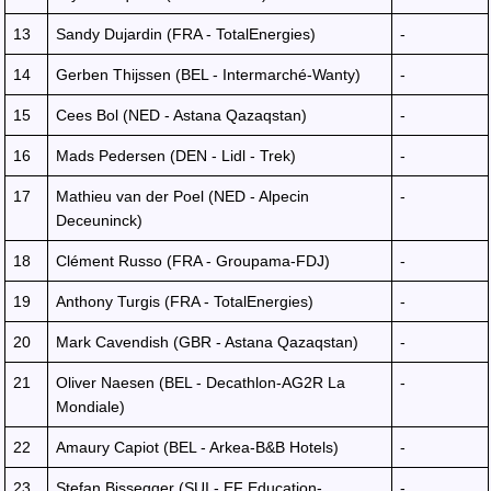
13
Sandy Dujardin (FRA - TotalEnergies)
-
14
Gerben Thijssen (BEL - Intermarché-Wanty)
-
15
Cees Bol (NED - Astana Qazaqstan)
-
16
Mads Pedersen (DEN - Lidl - Trek)
-
17
Mathieu van der Poel (NED - Alpecin
-
Deceuninck)
18
Clément Russo (FRA - Groupama-FDJ)
-
19
Anthony Turgis (FRA - TotalEnergies)
-
20
Mark Cavendish (GBR - Astana Qazaqstan)
-
21
Oliver Naesen (BEL - Decathlon-AG2R La
-
Mondiale)
22
Amaury Capiot (BEL - Arkea-B&B Hotels)
-
23
Stefan Bissegger (SUI - EF Education-
-