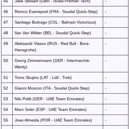
45
Jake Stewart (GBR - Israel-Premier Tech)
-
46
Remco Evenepoel (FRA - Soudal Quick-Step)
-
47
Santiago Buitrago (COL - Bahrain Victorious)
-
48
Ilan Van Wilder (BEL - Soudal Quick-Step)
-
49
Aleksandr Vlasov (RUS - Red Bull - Bora-
-
Hansgrohe)
50
Georg Zimmermann (GER - Intermarché-
-
Wanty)
51
Toms Skujins (LAT - Lidl - Trek)
-
52
Gianni Moscon (ITA - Soudal Quick-Step)
-
53
Nils Politt (GER - UAE Team Emirates)
-
54
Marc Soler (ESP - UAE Team Emirates)
-
55
Joao Almeida (POR - UAE Team Emirates)
-