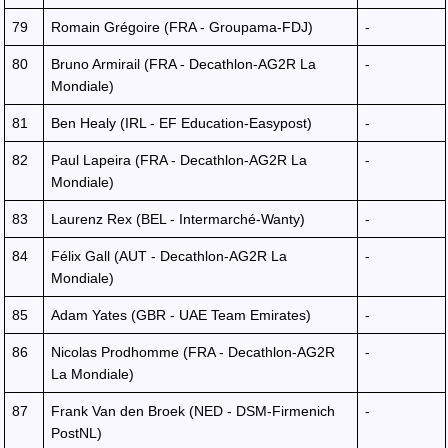
79
Romain Grégoire (FRA - Groupama-FDJ)
-
80
Bruno Armirail (FRA - Decathlon-AG2R La
-
Mondiale)
81
Ben Healy (IRL - EF Education-Easypost)
-
82
Paul Lapeira (FRA - Decathlon-AG2R La
-
Mondiale)
83
Laurenz Rex (BEL - Intermarché-Wanty)
-
84
Félix Gall (AUT - Decathlon-AG2R La
-
Mondiale)
85
Adam Yates (GBR - UAE Team Emirates)
-
86
Nicolas Prodhomme (FRA - Decathlon-AG2R
-
La Mondiale)
87
Frank Van den Broek (NED - DSM-Firmenich
-
PostNL)