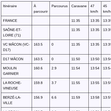
Itinéraire
À
Parcourus
Caravane
47
45
parcourir
km/h
km/h
FRANCE
11:35
13:35
13:3
SAÔNE-ET-
11:35
13:35
13:3
LOIRE (71)
VC MÂCON (VC-
163.5
0
11:35
13:35
13:3
D17)
D17 MÂCON
163.5
0
11:50
13:50
13:5
MOULIN
160.6
2.9
11:54
13:54
13:5
GARNIER
LA ROCHE-
159.8
3.7
11:55
13:55
13:5
VINEUSE
BERZÉ-LA-
156.9
6.6
11:59
13:58
13:5
VILLE