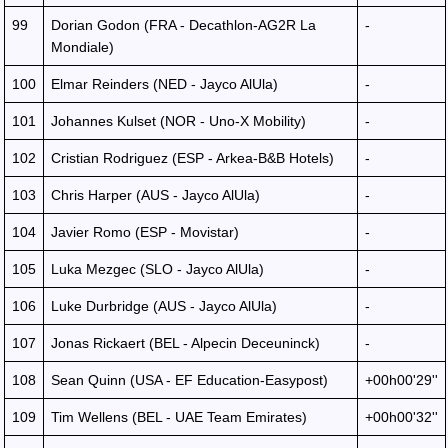
99
Dorian Godon (FRA - Decathlon-AG2R La
-
Mondiale)
100
Elmar Reinders (NED - Jayco AlUla)
-
101
Johannes Kulset (NOR - Uno-X Mobility)
-
102
Cristian Rodriguez (ESP - Arkea-B&B Hotels)
-
103
Chris Harper (AUS - Jayco AlUla)
-
104
Javier Romo (ESP - Movistar)
-
105
Luka Mezgec (SLO - Jayco AlUla)
-
106
Luke Durbridge (AUS - Jayco AlUla)
-
107
Jonas Rickaert (BEL - Alpecin Deceuninck)
-
108
Sean Quinn (USA - EF Education-Easypost)
+00h00'29''
109
Tim Wellens (BEL - UAE Team Emirates)
+00h00'32''