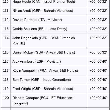
110
Hugo Houle (CAN - Israel-Premier Tech)
+00h00'32''
111
Nikias Arndt (GER - Bahrain Victorious)
+00h00'32''
112
Davide Formolo (ITA - Movistar)
+00h00'32''
113
Cedric Beullens (BEL - Lotto Dstny)
+00h00'32''
114
John Degenkolb (GER - DSM-Firmenich
+00h00'32''
PostNL)
115
Daniel McLay (GBR - Arkea-B&B Hotels)
+00h00'32''
116
Alex Aranburu (ESP - Movistar)
+00h00'40''
117
Kévin Vauquelin (FRA - Arkea-B&B Hotels)
+00h00'40''
118
Ben Turner (GBR - Ineos Grenadiers)
+00h00'40''
119
Fred Wright (GBR - Bahrain Victorious)
+00h00'40''
120
Richard Carapaz (ECU - EF Education-
+00h00'40''
Easypost)