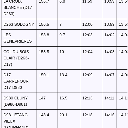
LA CROIX
156.7
6.8
11:59
13:59
13:5
BLANCHE (D17-
D263)
D263 SOLOGNY
156.5
7
12:00
13:59
13:5
LES
153.8
9.7
12:03
14:02
14:0
GENEVRIÈRES
COL DU BOIS
153.5
10
12:04
14:03
14:0
CLAIR (D263-
D17)
D17
150.1
13.4
12:09
14:07
14:0
CARREFOUR
D17-D980
D980 CLUNY
147
16.5
12:13
14:11
14:1
(D980-D981)
D981 ETANG
143.4
20.1
12:18
14:16
14:1
VIEUX
(LOURNAND)