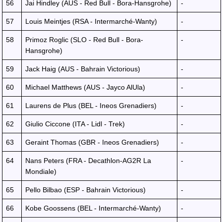
56
Jai Hindley (AUS - Red Bull - Bora-Hansgrohe)
-
57
Louis Meintjes (RSA - Intermarché-Wanty)
-
58
Primoz Roglic (SLO - Red Bull - Bora-
-
Hansgrohe)
59
Jack Haig (AUS - Bahrain Victorious)
-
60
Michael Matthews (AUS - Jayco AlUla)
-
61
Laurens de Plus (BEL - Ineos Grenadiers)
-
62
Giulio Ciccone (ITA - Lidl - Trek)
-
63
Geraint Thomas (GBR - Ineos Grenadiers)
-
64
Nans Peters (FRA - Decathlon-AG2R La
-
Mondiale)
65
Pello Bilbao (ESP - Bahrain Victorious)
-
66
Kobe Goossens (BEL - Intermarché-Wanty)
-