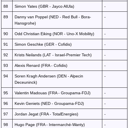
88
Simon Yates (GBR - Jayco AlUla)
-
89
Danny van Poppel (NED - Red Bull - Bora-
-
Hansgrohe)
90
Odd Christian Eiking (NOR - Uno-X Mobility)
-
91
Simon Geschke (GER - Cofidis)
-
92
Krists Neilands (LAT - Israel-Premier Tech)
-
93
Alexis Renard (FRA - Cofidis)
-
94
Soren Kragh Andersen (DEN - Alpecin
-
Deceuninck)
95
Valentin Madouas (FRA - Groupama-FDJ)
-
96
Kevin Geniets (NED - Groupama-FDJ)
-
97
Jordan Jegat (FRA - TotalEnergies)
-
98
Hugo Page (FRA - Intermarché-Wanty)
-