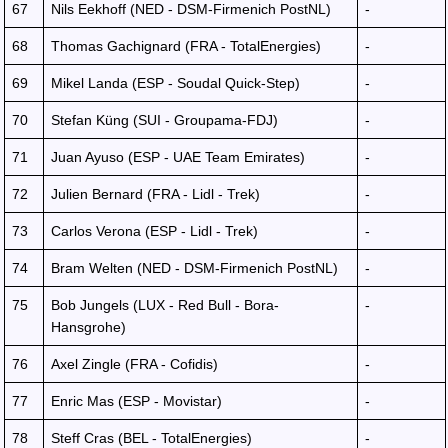
67
Nils Eekhoff (NED - DSM-Firmenich PostNL)
-
68
Thomas Gachignard (FRA - TotalEnergies)
-
69
Mikel Landa (ESP - Soudal Quick-Step)
-
70
Stefan Küng (SUI - Groupama-FDJ)
-
71
Juan Ayuso (ESP - UAE Team Emirates)
-
72
Julien Bernard (FRA - Lidl - Trek)
-
73
Carlos Verona (ESP - Lidl - Trek)
-
74
Bram Welten (NED - DSM-Firmenich PostNL)
-
75
Bob Jungels (LUX - Red Bull - Bora-
-
Hansgrohe)
76
Axel Zingle (FRA - Cofidis)
-
77
Enric Mas (ESP - Movistar)
-
78
Steff Cras (BEL - TotalEnergies)
-