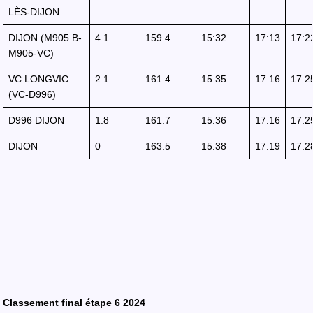
LÈS-DIJON
DIJON (M905 B-
4.1
159.4
15:32
17:13
17:2
M905-VC)
VC LONGVIC
2.1
161.4
15:35
17:16
17:2
(VC-D996)
D996 DIJON
1.8
161.7
15:36
17:16
17:2
DIJON
0
163.5
15:38
17:19
17:2
Classement final étape 6 2024