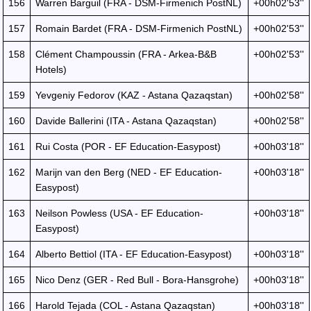
156
Warren Barguil (FRA - DSM-Firmenich PostNL)
+00h02'53''
157
Romain Bardet (FRA - DSM-Firmenich PostNL)
+00h02'53''
158
Clément Champoussin (FRA - Arkea-B&B
+00h02'53''
Hotels)
159
Yevgeniy Fedorov (KAZ - Astana Qazaqstan)
+00h02'58''
160
Davide Ballerini (ITA - Astana Qazaqstan)
+00h02'58''
161
Rui Costa (POR - EF Education-Easypost)
+00h03'18''
162
Marijn van den Berg (NED - EF Education-
+00h03'18''
Easypost)
163
Neilson Powless (USA - EF Education-
+00h03'18''
Easypost)
164
Alberto Bettiol (ITA - EF Education-Easypost)
+00h03'18''
165
Nico Denz (GER - Red Bull - Bora-Hansgrohe)
+00h03'18''
166
Harold Tejada (COL - Astana Qazaqstan)
+00h03'18''