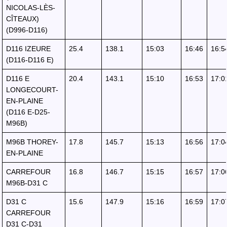
NICOLAS-LÈS-
CÎTEAUX)
(D996-D116)
D116 IZEURE
25.4
138.1
15:03
16:46
16:5
(D116-D116 E)
D116 E
20.4
143.1
15:10
16:53
17:0
LONGECOURT-
EN-PLAINE
(D116 E-D25-
M96B)
M96B THOREY-
17.8
145.7
15:13
16:56
17:0
EN-PLAINE
CARREFOUR
16.8
146.7
15:15
16:57
17:0
M96B-D31 C
D31 C
15.6
147.9
15:16
16:59
17:0
CARREFOUR
D31 C-D31