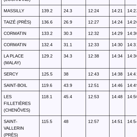
MASSILLY
139.2
24.3
12:24
14:21
14:2
TAIZÉ (PRÈS)
136.6
26.9
12:27
14:24
14:2
CORMATIN
133.2
30.3
12:32
14:29
14:3
CORMATIN
132.4
31.1
12:33
14:30
14:3
LA PLACE
129.2
34.3
12:38
14:34
14:3
(MALAY)
SERCY
125.5
38
12:43
14:38
14:4
SAINT-BOIL
119.6
43.9
12:51
14:46
14:4
LES
118.1
45.4
12:53
14:48
14:5
FILLETIÈRES
(CHENÔVES)
SAINT-
115.5
48
12:57
14:51
14:5
VALLERIN
(PRÈS)