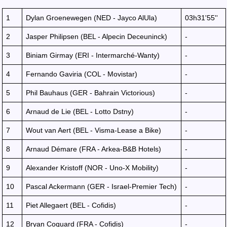
1
Dylan Groenewegen (NED - Jayco AlUla)
03h31'55''
2
Jasper Philipsen (BEL - Alpecin Deceuninck)
-
3
Biniam Girmay (ERI - Intermarché-Wanty)
-
4
Fernando Gaviria (COL - Movistar)
-
5
Phil Bauhaus (GER - Bahrain Victorious)
-
6
Arnaud de Lie (BEL - Lotto Dstny)
-
7
Wout van Aert (BEL - Visma-Lease a Bike)
-
8
Arnaud Démare (FRA - Arkea-B&B Hotels)
-
9
Alexander Kristoff (NOR - Uno-X Mobility)
-
10
Pascal Ackermann (GER - Israel-Premier Tech)
-
11
Piet Allegaert (BEL - Cofidis)
-
12
Bryan Coquard (FRA - Cofidis)
-