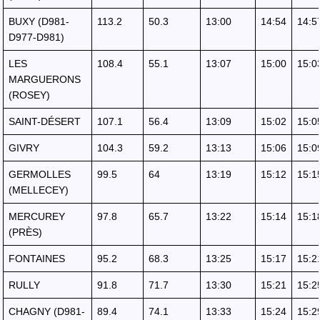
BUXY (D981-
113.2
50.3
13:00
14:54
14:5
D977-D981)
LES
108.4
55.1
13:07
15:00
15:0
MARGUERONS
(ROSEY)
SAINT-DÉSERT
107.1
56.4
13:09
15:02
15:0
GIVRY
104.3
59.2
13:13
15:06
15:0
GERMOLLES
99.5
64
13:19
15:12
15:1
(MELLECEY)
MERCUREY
97.8
65.7
13:22
15:14
15:1
(PRÈS)
FONTAINES
95.2
68.3
13:25
15:17
15:2
RULLY
91.8
71.7
13:30
15:21
15:2
CHAGNY (D981-
89.4
74.1
13:33
15:24
15:2