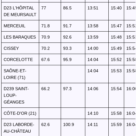
D23 L'HÔPITAL
77
86.5
13:51
15:40
15:4
DE MEURSAULT
MERCEUIL
71.8
91.7
13:58
15:47
15:5
LES BARAQUES
70.9
92.6
13:59
15:48
15:5
CISSEY
70.2
93.3
14:00
15:49
15:5
CORCELOTTE
67.6
95.9
14:04
15:52
15:5
SAÔNE-ET-
14:04
15:53
15:5
LOIRE (71)
D239 SAINT-
66.2
97.3
14:06
15:54
16:0
LOUP-
GÉANGES
CÔTE-D'OR (21)
14:10
15:58
16:0
D23 LABORDE-
62.6
100.9
14:11
15:59
16:0
AU-CHÂTEAU