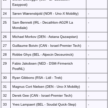
Easypost)
24
Søren Wærenskjold (NOR - Uno-X Mobility)
-
25
Sam Bennett (IRL - Decathlon-AG2R La
-
Mondiale)
26
Michael Morkov (DEN - Astana Qazaqstan)
-
27
Guillaume Boivin (CAN - Israel-Premier Tech)
-
28
Robbe Ghys (BEL - Alpecin Deceuninck)
-
29
Fabio Jakobsen (NED - DSM-Firmenich
-
PostNL)
30
Ryan Gibbons (RSA - Lidl - Trek)
-
31
Magnus Cort Nielsen (DEN - Uno-X Mobility)
-
32
Derek Gee (CAN - Israel-Premier Tech)
-
33
Yves Lampaert (BEL - Soudal Quick-Step)
-