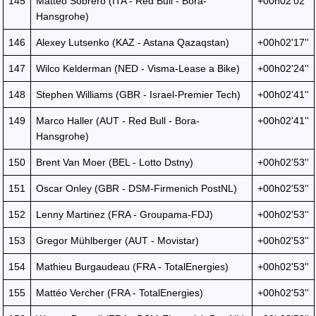
145
Matteo Sobrero (ITA - Red Bull - Bora-
+00h02'02''
Hansgrohe)
146
Alexey Lutsenko (KAZ - Astana Qazaqstan)
+00h02'17''
147
Wilco Kelderman (NED - Visma-Lease a Bike)
+00h02'24''
148
Stephen Williams (GBR - Israel-Premier Tech)
+00h02'41''
149
Marco Haller (AUT - Red Bull - Bora-
+00h02'41''
Hansgrohe)
150
Brent Van Moer (BEL - Lotto Dstny)
+00h02'53''
151
Oscar Onley (GBR - DSM-Firmenich PostNL)
+00h02'53''
152
Lenny Martinez (FRA - Groupama-FDJ)
+00h02'53''
153
Gregor Mühlberger (AUT - Movistar)
+00h02'53''
154
Mathieu Burgaudeau (FRA - TotalEnergies)
+00h02'53''
155
Mattéo Vercher (FRA - TotalEnergies)
+00h02'53''