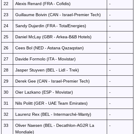
22
Alexis Renard (FRA - Cofidis)
-
23
Guillaume Boivin (CAN - Israel-Premier Tech)
-
24
Sandy Dujardin (FRA - TotalEnergies)
-
25
Daniel McLay (GBR - Arkea-B&B Hotels)
-
26
Cees Bol (NED - Astana Qazaqstan)
-
27
Davide Formolo (ITA - Movistar)
-
28
Jasper Stuyven (BEL - Lidl - Trek)
-
29
Derek Gee (CAN - Israel-Premier Tech)
-
30
Oier Lazkano (ESP - Movistar)
-
31
Nils Politt (GER - UAE Team Emirates)
-
32
Laurenz Rex (BEL - Intermarché-Wanty)
-
33
Oliver Naesen (BEL - Decathlon-AG2R La
-
Mondiale)