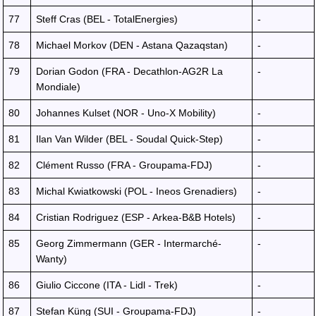
77
Steff Cras (BEL - TotalEnergies)
-
78
Michael Morkov (DEN - Astana Qazaqstan)
-
79
Dorian Godon (FRA - Decathlon-AG2R La
-
Mondiale)
80
Johannes Kulset (NOR - Uno-X Mobility)
-
81
Ilan Van Wilder (BEL - Soudal Quick-Step)
-
82
Clément Russo (FRA - Groupama-FDJ)
-
83
Michal Kwiatkowski (POL - Ineos Grenadiers)
-
84
Cristian Rodriguez (ESP - Arkea-B&B Hotels)
-
85
Georg Zimmermann (GER - Intermarché-
-
Wanty)
86
Giulio Ciccone (ITA - Lidl - Trek)
-
87
Stefan Küng (SUI - Groupama-FDJ)
-