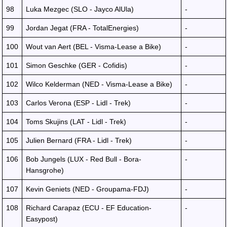
98
Luka Mezgec (SLO - Jayco AlUla)
-
99
Jordan Jegat (FRA - TotalEnergies)
-
100
Wout van Aert (BEL - Visma-Lease a Bike)
-
101
Simon Geschke (GER - Cofidis)
-
102
Wilco Kelderman (NED - Visma-Lease a Bike)
-
103
Carlos Verona (ESP - Lidl - Trek)
-
104
Toms Skujins (LAT - Lidl - Trek)
-
105
Julien Bernard (FRA - Lidl - Trek)
-
106
Bob Jungels (LUX - Red Bull - Bora-
-
Hansgrohe)
107
Kevin Geniets (NED - Groupama-FDJ)
-
108
Richard Carapaz (ECU - EF Education-
-
Easypost)