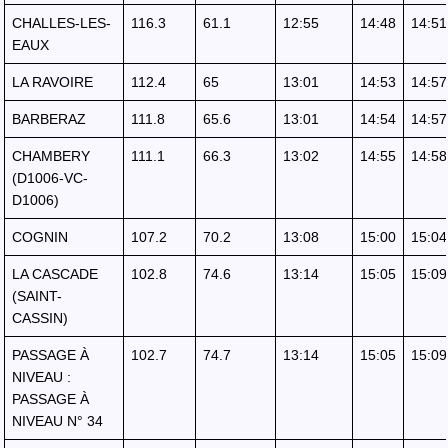
CHALLES-LES-
116.3
61.1
12:55
14:48
14:51
EAUX
LA RAVOIRE
112.4
65
13:01
14:53
14:57
BARBERAZ
111.8
65.6
13:01
14:54
14:57
CHAMBERY
111.1
66.3
13:02
14:55
14:58
(D1006-VC-
D1006)
COGNIN
107.2
70.2
13:08
15:00
15:04
LA CASCADE
102.8
74.6
13:14
15:05
15:09
(SAINT-
CASSIN)
PASSAGE À
102.7
74.7
13:14
15:05
15:09
NIVEAU :
PASSAGE À
NIVEAU N° 34