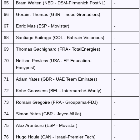
65
Bram Welten (NED - DSM-Firmenich PostNL)
-
66
Geraint Thomas (GBR - Ineos Grenadiers)
-
67
Enric Mas (ESP - Movistar)
-
68
Santiago Buitrago (COL - Bahrain Victorious)
-
69
Thomas Gachignard (FRA - TotalEnergies)
-
70
Neilson Powless (USA - EF Education-
-
Easypost)
71
Adam Yates (GBR - UAE Team Emirates)
-
72
Kobe Goossens (BEL - Intermarché-Wanty)
-
73
Romain Grégoire (FRA - Groupama-FDJ)
-
74
Simon Yates (GBR - Jayco AlUla)
-
75
Alex Aranburu (ESP - Movistar)
-
76
Hugo Houle (CAN - Israel-Premier Tech)
-