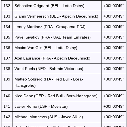
132
Sébastien Grignard (BEL - Lotto Dstny)
+00h00'49''
133
Gianni Vermeersch (BEL - Alpecin Deceuninck)
+00h00'49''
134
Lenny Martinez (FRA - Groupama-FDJ)
+00h00'49''
135
Pavel Sivakov (FRA - UAE Team Emirates)
+00h00'49''
136
Maxim Van Gils (BEL - Lotto Dstny)
+00h00'49''
137
Axel Laurance (FRA - Alpecin Deceuninck)
+00h00'49''
138
Wout Poels (NED - Bahrain Victorious)
+00h00'49''
139
Matteo Sobrero (ITA - Red Bull - Bora-
+00h00'49''
Hansgrohe)
140
Nico Denz (GER - Red Bull - Bora-Hansgrohe)
+00h00'49''
141
Javier Romo (ESP - Movistar)
+00h00'49''
142
Michael Matthews (AUS - Jayco AlUla)
+00h00'49''