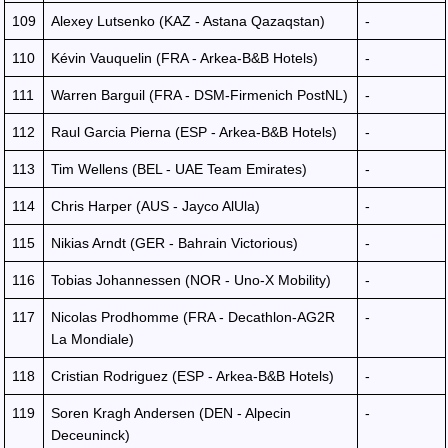
109
Alexey Lutsenko (KAZ - Astana Qazaqstan)
-
110
Kévin Vauquelin (FRA - Arkea-B&B Hotels)
-
111
Warren Barguil (FRA - DSM-Firmenich PostNL)
-
112
Raul Garcia Pierna (ESP - Arkea-B&B Hotels)
-
113
Tim Wellens (BEL - UAE Team Emirates)
-
114
Chris Harper (AUS - Jayco AlUla)
-
115
Nikias Arndt (GER - Bahrain Victorious)
-
116
Tobias Johannessen (NOR - Uno-X Mobility)
-
117
Nicolas Prodhomme (FRA - Decathlon-AG2R
-
La Mondiale)
118
Cristian Rodriguez (ESP - Arkea-B&B Hotels)
-
119
Soren Kragh Andersen (DEN - Alpecin
-
Deceuninck)