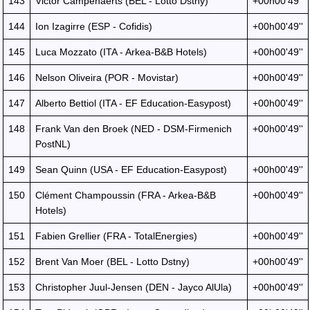
143
Victor Campenaerts (BEL - Lotto Dstny)
+00h00'49''
144
Ion Izagirre (ESP - Cofidis)
+00h00'49''
145
Luca Mozzato (ITA - Arkea-B&B Hotels)
+00h00'49''
146
Nelson Oliveira (POR - Movistar)
+00h00'49''
147
Alberto Bettiol (ITA - EF Education-Easypost)
+00h00'49''
148
Frank Van den Broek (NED - DSM-Firmenich
+00h00'49''
PostNL)
149
Sean Quinn (USA - EF Education-Easypost)
+00h00'49''
150
Clément Champoussin (FRA - Arkea-B&B
+00h00'49''
Hotels)
151
Fabien Grellier (FRA - TotalEnergies)
+00h00'49''
152
Brent Van Moer (BEL - Lotto Dstny)
+00h00'49''
153
Christopher Juul-Jensen (DEN - Jayco AlUla)
+00h00'49''