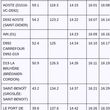
AOSTE (D1516-
59.1
118.3
14:15
16:01
16:08
VC-D592)
D592 AOSTE
54.2
123.2
14:22
16:07
16:14
(SAINT-DIDIER)
AIN (01)
14:23
16:09
16:16
D992
52.4
125
14:24
16:10
16:17
CARREFOUR
D992-D19
D19 LA
50.9
126.5
14:26
16:11
16:19
BRUYÈRE
(BRÉGNIER-
CORDON)
SAINT-BENOÎT
43.2
134.2
14:37
16:21
16:29
(GROSLÉE-
SAINT-BENOIT)
LE PORT DE
39.8
137.6
14:42
16:26
16:33