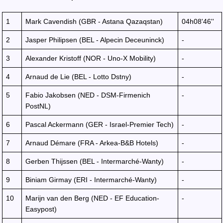
1
Mark Cavendish (GBR - Astana Qazaqstan)
04h08'46''
2
Jasper Philipsen (BEL - Alpecin Deceuninck)
-
3
Alexander Kristoff (NOR - Uno-X Mobility)
-
4
Arnaud de Lie (BEL - Lotto Dstny)
-
5
Fabio Jakobsen (NED - DSM-Firmenich
-
PostNL)
6
Pascal Ackermann (GER - Israel-Premier Tech)
-
7
Arnaud Démare (FRA - Arkea-B&B Hotels)
-
8
Gerben Thijssen (BEL - Intermarché-Wanty)
-
9
Biniam Girmay (ERI - Intermarché-Wanty)
-
10
Marijn van den Berg (NED - EF Education-
-
Easypost)