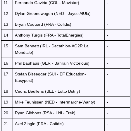
11
Fernando Gaviria (COL - Movistar)
-
12
Dylan Groenewegen (NED - Jayco AlUla)
-
13
Bryan Coquard (FRA - Cofidis)
-
14
Anthony Turgis (FRA - TotalEnergies)
-
15
Sam Bennett (IRL - Decathlon-AG2R La
-
Mondiale)
16
Phil Bauhaus (GER - Bahrain Victorious)
-
17
Stefan Bissegger (SUI - EF Education-
-
Easypost)
18
Cedric Beullens (BEL - Lotto Dstny)
-
19
Mike Teunissen (NED - Intermarché-Wanty)
-
20
Ryan Gibbons (RSA - Lidl - Trek)
-
21
Axel Zingle (FRA - Cofidis)
-