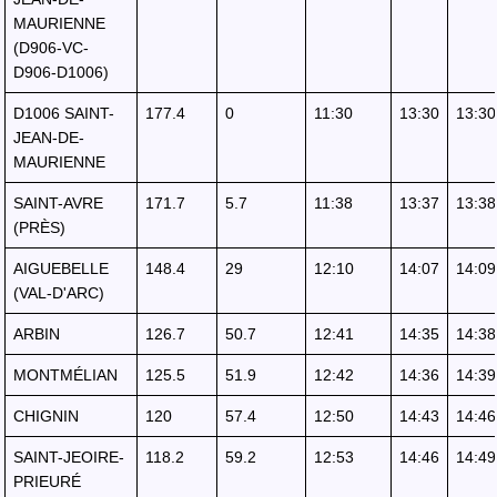
MAURIENNE
(D906-VC-
D906-D1006)
D1006 SAINT-
177.4
0
11:30
13:30
13:30
JEAN-DE-
MAURIENNE
SAINT-AVRE
171.7
5.7
11:38
13:37
13:38
(PRÈS)
AIGUEBELLE
148.4
29
12:10
14:07
14:09
(VAL-D'ARC)
ARBIN
126.7
50.7
12:41
14:35
14:38
MONTMÉLIAN
125.5
51.9
12:42
14:36
14:39
CHIGNIN
120
57.4
12:50
14:43
14:46
SAINT-JEOIRE-
118.2
59.2
12:53
14:46
14:49
PRIEURÉ