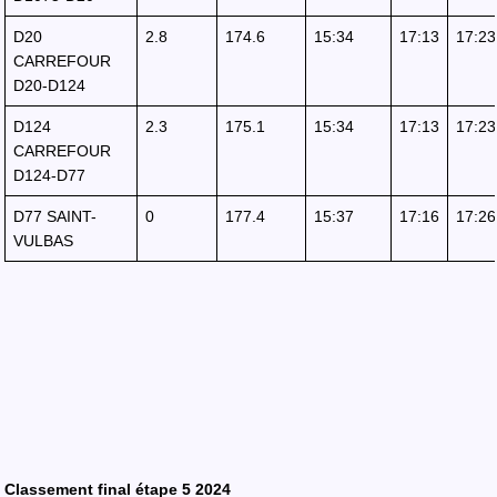
D20
2.8
174.6
15:34
17:13
17:23
CARREFOUR
D20-D124
D124
2.3
175.1
15:34
17:13
17:23
CARREFOUR
D124-D77
D77 SAINT-
0
177.4
15:37
17:16
17:26
VULBAS
Classement final étape 5 2024