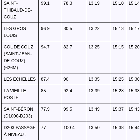
SAINT-
99.1
78.3
13:19
15:10
15:14
THIBAUD-DE-
COUZ
LES GROS
96.9
80.5
13:22
15:13
15:17
LOUIS
COL DE COUZ
94.7
82.7
13:25
15:15
15:20
(SAINT-JEAN-
DE-COUZ)
(626M)
LES ÉCHELLES
87.4
90
13:35
15:25
15:30
LA VIEILLE
85
92.4
13:39
15:28
15:33
POSTE
SAINT-BÉRON
77.9
99.5
13:49
15:37
15:43
(D1006-D203)
D203 PASSAGE
77
100.4
13:50
15:38
15:44
À NIVEAU :