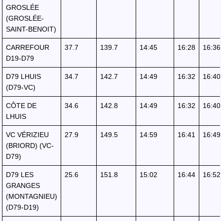
GROSLÉE
(GROSLÉE-
SAINT-BENOIT)
CARREFOUR
37.7
139.7
14:45
16:28
16:36
D19-D79
D79 LHUIS
34.7
142.7
14:49
16:32
16:40
(D79-VC)
CÔTE DE
34.6
142.8
14:49
16:32
16:40
LHUIS
VC VÉRIZIEU
27.9
149.5
14:59
16:41
16:49
(BRIORD) (VC-
D79)
D79 LES
25.6
151.8
15:02
16:44
16:52
GRANGES
(MONTAGNIEU)
(D79-D19)