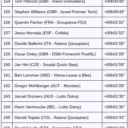
154
Tom Pidcock (GBR - Ineos Grenadiers)
+00h00'49''
155
Stephen Williams (GBR - Israel-Premier Tech)
+00h00'49''
156
Quentin Pacher (FRA - Groupama-FDJ)
+00h01'02''
157
Jesus Herrada (ESP - Cofidis)
+00h01'02''
158
Davide Ballerini (ITA - Astana Qazaqstan)
+00h01'09''
159
Oscar Onley (GBR - DSM-Firmenich PostNL)
+00h01'09''
160
Jan Hirt (CZE - Soudal Quick-Step)
+00h01'09''
161
Bart Lemmen (NED - Visma-Lease a Bike)
+00h01'09''
162
Gregor Mühlberger (AUT - Movistar)
+00h01'09''
163
Jarrad Drizners (AUS - Lotto Dstny)
+00h01'30''
164
Harm Vanhoucke (BEL - Lotto Dstny)
+00h01'30''
165
Harold Tejada (COL - Astana Qazaqstan)
+00h01'43''