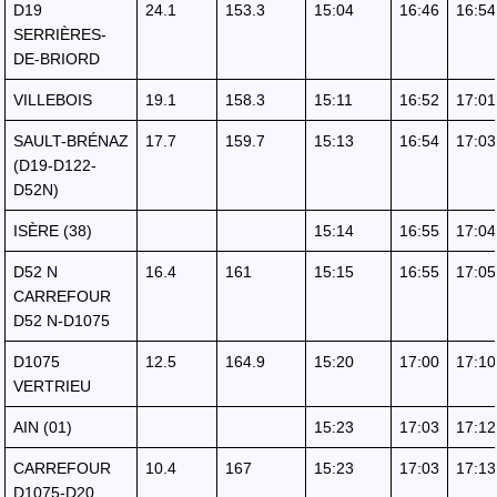
D19
24.1
153.3
15:04
16:46
16:54
SERRIÈRES-
DE-BRIORD
VILLEBOIS
19.1
158.3
15:11
16:52
17:01
SAULT-BRÉNAZ
17.7
159.7
15:13
16:54
17:03
(D19-D122-
D52N)
ISÈRE (38)
15:14
16:55
17:04
D52 N
16.4
161
15:15
16:55
17:05
CARREFOUR
D52 N-D1075
D1075
12.5
164.9
15:20
17:00
17:10
VERTRIEU
AIN (01)
15:23
17:03
17:12
CARREFOUR
10.4
167
15:23
17:03
17:13
D1075-D20