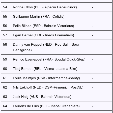
54
Robbe Ghys (BEL - Alpecin Deceuninck)
-
55
Guillaume Martin (FRA - Cofidis)
-
56
Pello Bilbao (ESP - Bahrain Victorious)
-
57
Egan Bernal (COL - Ineos Grenadiers)
-
58
Danny van Poppel (NED - Red Bull - Bora-
-
Hansgrohe)
59
Remco Evenepoel (FRA - Soudal Quick-Step)
-
60
Tiesj Benoot (BEL - Visma-Lease a Bike)
-
61
Louis Meintjes (RSA - Intermarché-Wanty)
-
62
Nils Eekhoff (NED - DSM-Firmenich PostNL)
-
63
Jack Haig (AUS - Bahrain Victorious)
-
64
Laurens de Plus (BEL - Ineos Grenadiers)
-