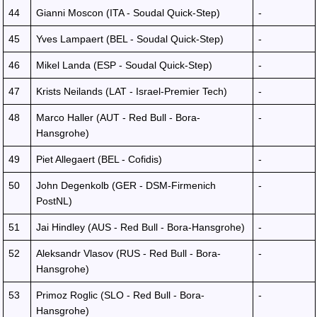
44
Gianni Moscon (ITA - Soudal Quick-Step)
-
45
Yves Lampaert (BEL - Soudal Quick-Step)
-
46
Mikel Landa (ESP - Soudal Quick-Step)
-
47
Krists Neilands (LAT - Israel-Premier Tech)
-
48
Marco Haller (AUT - Red Bull - Bora-
-
Hansgrohe)
49
Piet Allegaert (BEL - Cofidis)
-
50
John Degenkolb (GER - DSM-Firmenich
-
PostNL)
51
Jai Hindley (AUS - Red Bull - Bora-Hansgrohe)
-
52
Aleksandr Vlasov (RUS - Red Bull - Bora-
-
Hansgrohe)
53
Primoz Roglic (SLO - Red Bull - Bora-
-
Hansgrohe)