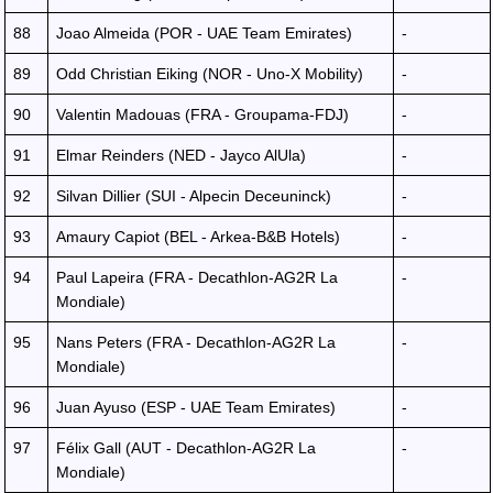
88
Joao Almeida (POR - UAE Team Emirates)
-
89
Odd Christian Eiking (NOR - Uno-X Mobility)
-
90
Valentin Madouas (FRA - Groupama-FDJ)
-
91
Elmar Reinders (NED - Jayco AlUla)
-
92
Silvan Dillier (SUI - Alpecin Deceuninck)
-
93
Amaury Capiot (BEL - Arkea-B&B Hotels)
-
94
Paul Lapeira (FRA - Decathlon-AG2R La
-
Mondiale)
95
Nans Peters (FRA - Decathlon-AG2R La
-
Mondiale)
96
Juan Ayuso (ESP - UAE Team Emirates)
-
97
Félix Gall (AUT - Decathlon-AG2R La
-
Mondiale)