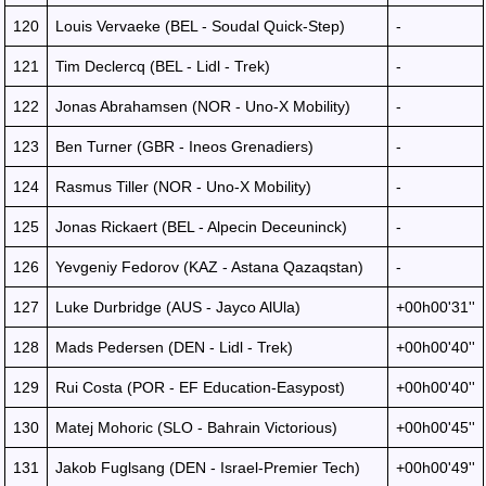
120
Louis Vervaeke (BEL - Soudal Quick-Step)
-
121
Tim Declercq (BEL - Lidl - Trek)
-
122
Jonas Abrahamsen (NOR - Uno-X Mobility)
-
123
Ben Turner (GBR - Ineos Grenadiers)
-
124
Rasmus Tiller (NOR - Uno-X Mobility)
-
125
Jonas Rickaert (BEL - Alpecin Deceuninck)
-
126
Yevgeniy Fedorov (KAZ - Astana Qazaqstan)
-
127
Luke Durbridge (AUS - Jayco AlUla)
+00h00'31''
128
Mads Pedersen (DEN - Lidl - Trek)
+00h00'40''
129
Rui Costa (POR - EF Education-Easypost)
+00h00'40''
130
Matej Mohoric (SLO - Bahrain Victorious)
+00h00'45''
131
Jakob Fuglsang (DEN - Israel-Premier Tech)
+00h00'49''