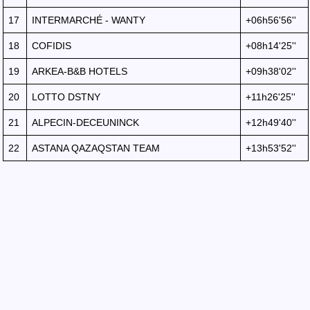
17
INTERMARCHÉ - WANTY
+06h56'56''
18
COFIDIS
+08h14'25''
19
ARKEA-B&B HOTELS
+09h38'02''
20
LOTTO DSTNY
+11h26'25''
21
ALPECIN-DECEUNINCK
+12h49'40''
22
ASTANA QAZAQSTAN TEAM
+13h53'52''