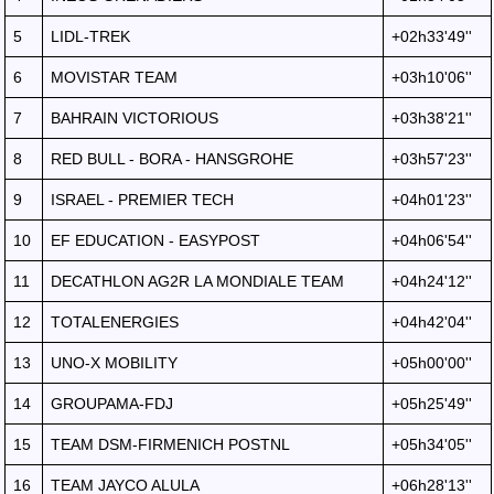
5
LIDL-TREK
+02h33'49''
6
MOVISTAR TEAM
+03h10'06''
7
BAHRAIN VICTORIOUS
+03h38'21''
8
RED BULL - BORA - HANSGROHE
+03h57'23''
9
ISRAEL - PREMIER TECH
+04h01'23''
10
EF EDUCATION - EASYPOST
+04h06'54''
11
DECATHLON AG2R LA MONDIALE TEAM
+04h24'12''
12
TOTALENERGIES
+04h42'04''
13
UNO-X MOBILITY
+05h00'00''
14
GROUPAMA-FDJ
+05h25'49''
15
TEAM DSM-FIRMENICH POSTNL
+05h34'05''
16
TEAM JAYCO ALULA
+06h28'13''