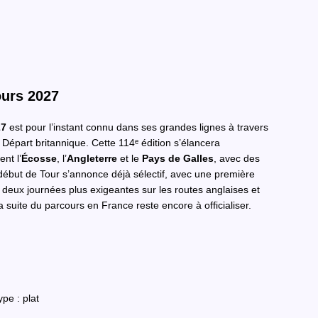
ours 2027
27
est pour l’instant connu dans ses grandes lignes à travers
d Départ britannique. Cette 114ᵉ édition s’élancera
nt l’
Écosse
, l’
Angleterre
et le
Pays de Galles
, avec des
début de Tour s’annonce déjà sélectif, avec une première
 deux journées plus exigeantes sur les routes anglaises et
 suite du parcours en France reste encore à officialiser.
ype : plat