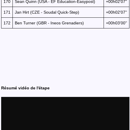
170
Sean Quinn (USA - EF Education-Easypost)
+00h02'07''
171
Jan Hirt (CZE - Soudal Quick-Step)
+00h02'07''
172
Ben Turner (GBR - Ineos Grenadiers)
+00h03'00''
Résumé vidéo de l'étape