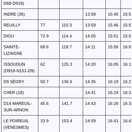
D68-D918)
INDRE (36)
13:58
15:45
15:5
REUILLY
77
110.3
13:59
15:46
15:5
DIOU
72.9
114.4
14:05
15:51
15:5
SAINTE-
68.6
118.7
14:11
15:56
16:0
LIZAIGNE
ISSOUDUN
62
125.3
14:20
16:05
16:1
(D918-N151-D9)
D9 SÉGRY
50.7
136.6
14:35
16:19
16:2
CHER (18)
14:41
16:24
16:3
D14 MAREUIL-
45.6
141.7
14:43
16:26
16:3
SUR-ARNON
LE POIREUIL
33.9
153.4
14:59
16:41
16:4
(VENESMES)