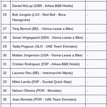
25
Daniel McLay (GBR - Arkea-B&B Hotels)
-
26
Bob Jungels (LUX - Red Bull - Bora-
-
Hansgrohe)
27
Tiesj Benoot (BEL - Visma-Lease a Bike)
-
28
Jonas Vingegaard (DEN - Visma-Lease a Bike)
-
29
Tadej Pogacar (SLO - UAE Team Emirates)
-
30
Matteo Jorgenson (USA - Visma-Lease a Bike)
-
31
Cristian Rodriguez (ESP - Arkea-B&B Hotels)
-
32
Laurenz Rex (BEL - Intermarché-Wanty)
-
33
Mikel Landa (ESP - Soudal Quick-Step)
-
34
Nelson Oliveira (POR - Movistar)
-
35
Joao Almeida (POR - UAE Team Emirates)
-