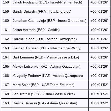
158
Jakob Fuglsang (DEN - Israel-Premier Tech)
+00h01'26''
159
Sandy Dujardin (FRA - TotalEnergies)
+00h01'26''
160
Jonathan Castroviejo (ESP - Ineos Grenadiers)
+00h01'26''
161
Jesus Herrada (ESP - Cofidis)
+00h01'26''
162
Harold Tejada (COL - Astana Qazaqstan)
+00h01'26''
163
Gerben Thijssen (BEL - Intermarché-Wanty)
+00h01'26''
164
Bart Lemmen (NED - Visma-Lease a Bike)
+00h01'26''
165
Alexey Lutsenko (KAZ - Astana Qazaqstan)
+00h01'26''
166
Yevgeniy Fedorov (KAZ - Astana Qazaqstan)
+00h01'26''
167
Marc Soler (ESP - UAE Team Emirates)
+00h01'52''
168
Jan Tratnik (SLO - Visma-Lease a Bike)
+00h01'52''
169
Davide Ballerini (ITA - Astana Qazaqstan)
+00h01'52''