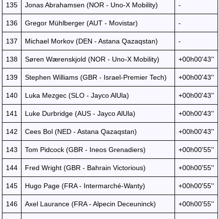
135
Jonas Abrahamsen (NOR - Uno-X Mobility)
-
136
Gregor Mühlberger (AUT - Movistar)
-
137
Michael Morkov (DEN - Astana Qazaqstan)
-
138
Søren Wærenskjold (NOR - Uno-X Mobility)
+00h00'43''
139
Stephen Williams (GBR - Israel-Premier Tech)
+00h00'43''
140
Luka Mezgec (SLO - Jayco AlUla)
+00h00'43''
141
Luke Durbridge (AUS - Jayco AlUla)
+00h00'43''
142
Cees Bol (NED - Astana Qazaqstan)
+00h00'43''
143
Tom Pidcock (GBR - Ineos Grenadiers)
+00h00'55''
144
Fred Wright (GBR - Bahrain Victorious)
+00h00'55''
145
Hugo Page (FRA - Intermarché-Wanty)
+00h00'55''
146
Axel Laurance (FRA - Alpecin Deceuninck)
+00h00'55''