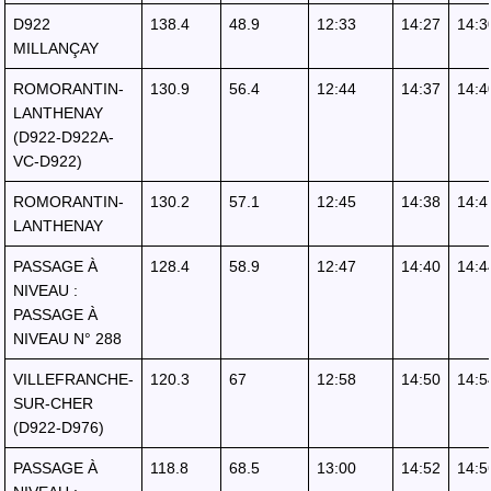
D922
138.4
48.9
12:33
14:27
14:3
MILLANÇAY
ROMORANTIN-
130.9
56.4
12:44
14:37
14:4
LANTHENAY
(D922-D922A-
VC-D922)
ROMORANTIN-
130.2
57.1
12:45
14:38
14:4
LANTHENAY
PASSAGE À
128.4
58.9
12:47
14:40
14:4
NIVEAU :
PASSAGE À
NIVEAU N° 288
VILLEFRANCHE-
120.3
67
12:58
14:50
14:5
SUR-CHER
(D922-D976)
PASSAGE À
118.8
68.5
13:00
14:52
14:5