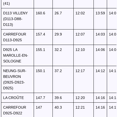
(41)
D113 VILLENY
160.6
26.7
12:02
13:59
14:0
(D113-D88-
D113)
CARREFOUR
157.4
29.9
12:07
14:03
14:0
D113-D925
D925 LA
155.1
32.2
12:10
14:06
14:0
MAROLLE-EN-
SOLOGNE
NEUNG-SUR-
150.1
37.2
12:17
14:12
14:1
BEUVRON
(D925-D923-
D925)
LA CROÛTE
147.7
39.6
12:20
14:16
14:1
CARREFOUR
147
40.3
12:21
14:16
14:1
D925-D922