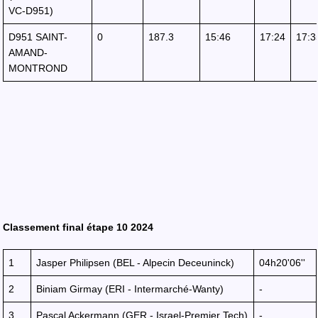
VC-D951)
D951 SAINT-
0
187.3
15:46
17:24
17:3
AMAND-
MONTROND
Classement final étape 10 2024
1
Jasper Philipsen (BEL - Alpecin Deceuninck)
04h20'06''
2
Biniam Girmay (ERI - Intermarché-Wanty)
-
3
Pascal Ackermann (GER - Israel-Premier Tech)
-