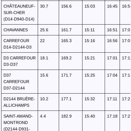
CHÂTEAUNEUF-
30.7
156.6
15:03
16:45
16:5
SUR-CHER
(D14-D940-D14)
CHAVANNES
25.6
161.7
15:11
16:51
17:0
CARREFOUR
22
165.3
15:16
16:56
17:0
D14-D2144-D3
D3 CARREFOUR
18.1
169.2
15:21
17:01
17:1
D3-D37
D37
15.6
171.7
15:25
17:04
17:1
CARREFOUR
D37-D2144
D2144 BRUÈRE-
10.2
177.1
15:32
17:11
17:2
ALLICHAMPS
SAINT-AMAND-
4.4
182.9
15:40
17:18
17:2
MONTROND
(D2144-D931-