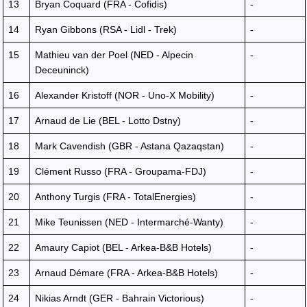
13
Bryan Coquard (FRA - Cofidis)
-
14
Ryan Gibbons (RSA - Lidl - Trek)
-
15
Mathieu van der Poel (NED - Alpecin
-
Deceuninck)
16
Alexander Kristoff (NOR - Uno-X Mobility)
-
17
Arnaud de Lie (BEL - Lotto Dstny)
-
18
Mark Cavendish (GBR - Astana Qazaqstan)
-
19
Clément Russo (FRA - Groupama-FDJ)
-
20
Anthony Turgis (FRA - TotalEnergies)
-
21
Mike Teunissen (NED - Intermarché-Wanty)
-
22
Amaury Capiot (BEL - Arkea-B&B Hotels)
-
23
Arnaud Démare (FRA - Arkea-B&B Hotels)
-
24
Nikias Arndt (GER - Bahrain Victorious)
-