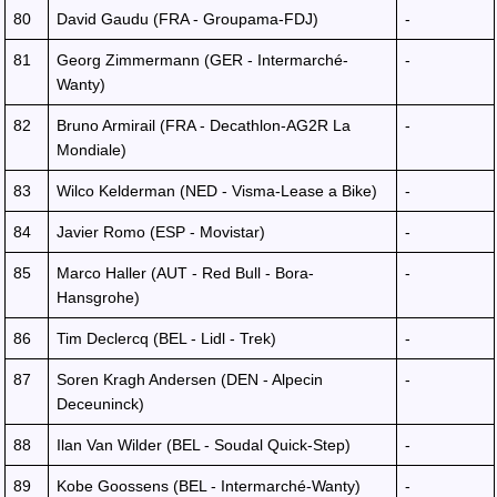
80
David Gaudu (FRA - Groupama-FDJ)
-
81
Georg Zimmermann (GER - Intermarché-
-
Wanty)
82
Bruno Armirail (FRA - Decathlon-AG2R La
-
Mondiale)
83
Wilco Kelderman (NED - Visma-Lease a Bike)
-
84
Javier Romo (ESP - Movistar)
-
85
Marco Haller (AUT - Red Bull - Bora-
-
Hansgrohe)
86
Tim Declercq (BEL - Lidl - Trek)
-
87
Soren Kragh Andersen (DEN - Alpecin
-
Deceuninck)
88
Ilan Van Wilder (BEL - Soudal Quick-Step)
-
89
Kobe Goossens (BEL - Intermarché-Wanty)
-