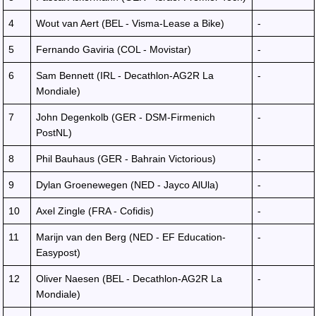
4
Wout van Aert (BEL - Visma-Lease a Bike)
-
5
Fernando Gaviria (COL - Movistar)
-
6
Sam Bennett (IRL - Decathlon-AG2R La
-
Mondiale)
7
John Degenkolb (GER - DSM-Firmenich
-
PostNL)
8
Phil Bauhaus (GER - Bahrain Victorious)
-
9
Dylan Groenewegen (NED - Jayco AlUla)
-
10
Axel Zingle (FRA - Cofidis)
-
11
Marijn van den Berg (NED - EF Education-
-
Easypost)
12
Oliver Naesen (BEL - Decathlon-AG2R La
-
Mondiale)