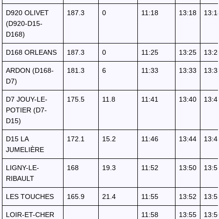
D920 OLIVET
187.3
0
11:18
13:18
13:1
(D920-D15-
D168)
D168 ORLEANS
187.3
0
11:25
13:25
13:2
ARDON (D168-
181.3
6
11:33
13:33
13:3
D7)
D7 JOUY-LE-
175.5
11.8
11:41
13:40
13:4
POTIER (D7-
D15)
D15 LA
172.1
15.2
11:46
13:44
13:4
JUMELIÈRE
LIGNY-LE-
168
19.3
11:52
13:50
13:5
RIBAULT
LES TOUCHES
165.9
21.4
11:55
13:52
13:5
LOIR-ET-CHER
11:58
13:55
13:5