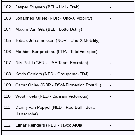
102
Jasper Stuyven (BEL - Lidl - Trek)
-
103
Johannes Kulset (NOR - Uno-X Mobility)
-
104
Maxim Van Gils (BEL - Lotto Dstny)
-
105
Tobias Johannessen (NOR - Uno-X Mobility)
-
106
Mathieu Burgaudeau (FRA - TotalEnergies)
-
107
Nils Politt (GER - UAE Team Emirates)
-
108
Kevin Geniets (NED - Groupama-FDJ)
-
109
Oscar Onley (GBR - DSM-Firmenich PostNL)
-
110
Wout Poels (NED - Bahrain Victorious)
-
111
Danny van Poppel (NED - Red Bull - Bora-
-
Hansgrohe)
112
Elmar Reinders (NED - Jayco AlUla)
-