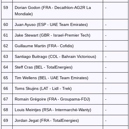
59
Dorian Godon (FRA - Decathlon-AG2R La
-
Mondiale)
60
Juan Ayuso (ESP - UAE Team Emirates)
-
61
Jake Stewart (GBR - Israel-Premier Tech)
-
62
Guillaume Martin (FRA - Cofidis)
-
63
Santiago Buitrago (COL - Bahrain Victorious)
-
64
Steff Cras (BEL - TotalEnergies)
-
65
Tim Wellens (BEL - UAE Team Emirates)
-
66
Toms Skujins (LAT - Lidl - Trek)
-
67
Romain Grégoire (FRA - Groupama-FDJ)
-
68
Louis Meintjes (RSA - Intermarché-Wanty)
-
69
Jordan Jegat (FRA - TotalEnergies)
-