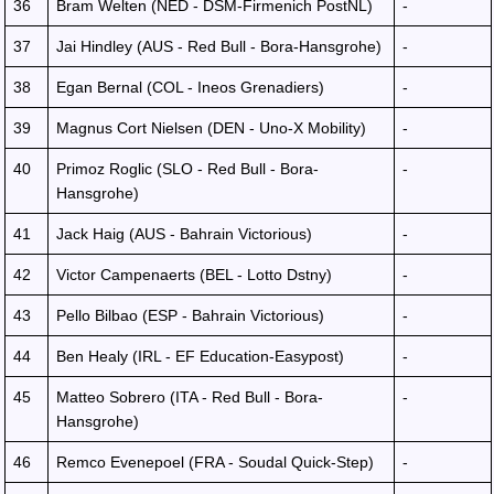
36
Bram Welten (NED - DSM-Firmenich PostNL)
-
37
Jai Hindley (AUS - Red Bull - Bora-Hansgrohe)
-
38
Egan Bernal (COL - Ineos Grenadiers)
-
39
Magnus Cort Nielsen (DEN - Uno-X Mobility)
-
40
Primoz Roglic (SLO - Red Bull - Bora-
-
Hansgrohe)
41
Jack Haig (AUS - Bahrain Victorious)
-
42
Victor Campenaerts (BEL - Lotto Dstny)
-
43
Pello Bilbao (ESP - Bahrain Victorious)
-
44
Ben Healy (IRL - EF Education-Easypost)
-
45
Matteo Sobrero (ITA - Red Bull - Bora-
-
Hansgrohe)
46
Remco Evenepoel (FRA - Soudal Quick-Step)
-