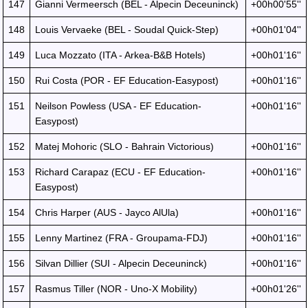
147
Gianni Vermeersch (BEL - Alpecin Deceuninck)
+00h00'55''
148
Louis Vervaeke (BEL - Soudal Quick-Step)
+00h01'04''
149
Luca Mozzato (ITA - Arkea-B&B Hotels)
+00h01'16''
150
Rui Costa (POR - EF Education-Easypost)
+00h01'16''
151
Neilson Powless (USA - EF Education-
+00h01'16''
Easypost)
152
Matej Mohoric (SLO - Bahrain Victorious)
+00h01'16''
153
Richard Carapaz (ECU - EF Education-
+00h01'16''
Easypost)
154
Chris Harper (AUS - Jayco AlUla)
+00h01'16''
155
Lenny Martinez (FRA - Groupama-FDJ)
+00h01'16''
156
Silvan Dillier (SUI - Alpecin Deceuninck)
+00h01'16''
157
Rasmus Tiller (NOR - Uno-X Mobility)
+00h01'26''