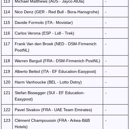
113
Michael Matthews (AUS - Jayco AlUla)
-
114
Nico Denz (GER - Red Bull - Bora-Hansgrohe)
-
115
Davide Formolo (ITA - Movistar)
-
116
Carlos Verona (ESP - Lidl - Trek)
-
117
Frank Van den Broek (NED - DSM-Firmenich
-
PostNL)
118
Warren Barguil (FRA - DSM-Firmenich PostNL)
-
119
Alberto Bettiol (ITA - EF Education-Easypost)
-
120
Harm Vanhoucke (BEL - Lotto Dstny)
-
121
Stefan Bissegger (SUI - EF Education-
-
Easypost)
122
Pavel Sivakov (FRA - UAE Team Emirates)
-
123
Clément Champoussin (FRA - Arkea-B&B
-
Hotels)