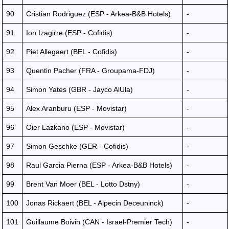
90
Cristian Rodriguez (ESP - Arkea-B&B Hotels)
-
91
Ion Izagirre (ESP - Cofidis)
-
92
Piet Allegaert (BEL - Cofidis)
-
93
Quentin Pacher (FRA - Groupama-FDJ)
-
94
Simon Yates (GBR - Jayco AlUla)
-
95
Alex Aranburu (ESP - Movistar)
-
96
Oier Lazkano (ESP - Movistar)
-
97
Simon Geschke (GER - Cofidis)
-
98
Raul Garcia Pierna (ESP - Arkea-B&B Hotels)
-
99
Brent Van Moer (BEL - Lotto Dstny)
-
100
Jonas Rickaert (BEL - Alpecin Deceuninck)
-
101
Guillaume Boivin (CAN - Israel-Premier Tech)
-