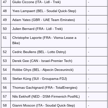
47
Giulio Ciccone (ITA - Lidl - Trek)
-
48
Yves Lampaert (BEL - Soudal Quick-Step)
-
49
Adam Yates (GBR - UAE Team Emirates)
-
50
Julien Bernard (FRA - Lidl - Trek)
-
51
Christophe Laporte (FRA - Visma-Lease a
-
Bike)
52
Cedric Beullens (BEL - Lotto Dstny)
-
53
Derek Gee (CAN - Israel-Premier Tech)
-
54
Robbe Ghys (BEL - Alpecin Deceuninck)
-
55
Stefan Küng (SUI - Groupama-FDJ)
-
56
Thomas Gachignard (FRA - TotalEnergies)
-
57
Nils Eekhoff (NED - DSM-Firmenich PostNL)
-
58
Gianni Moscon (ITA - Soudal Quick-Step)
-