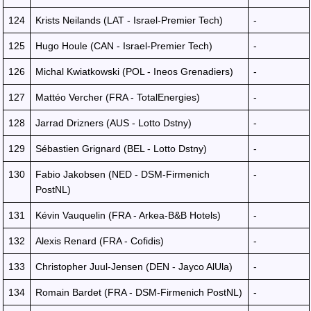
124
Krists Neilands (LAT - Israel-Premier Tech)
-
125
Hugo Houle (CAN - Israel-Premier Tech)
-
126
Michal Kwiatkowski (POL - Ineos Grenadiers)
-
127
Mattéo Vercher (FRA - TotalEnergies)
-
128
Jarrad Drizners (AUS - Lotto Dstny)
-
129
Sébastien Grignard (BEL - Lotto Dstny)
-
130
Fabio Jakobsen (NED - DSM-Firmenich
-
PostNL)
131
Kévin Vauquelin (FRA - Arkea-B&B Hotels)
-
132
Alexis Renard (FRA - Cofidis)
-
133
Christopher Juul-Jensen (DEN - Jayco AlUla)
-
134
Romain Bardet (FRA - DSM-Firmenich PostNL)
-