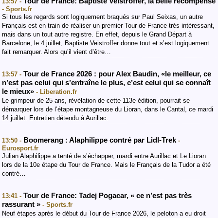
Tour de France: Baptiste Veistroffer, la belle récompense
13:57 -
- Sports.fr
Si tous les regards sont logiquement braqués sur Paul Seixas, un autre
Français est en train de réaliser un premier Tour de France très intéressant,
mais dans un tout autre registre. En effet, depuis le Grand Départ à
Barcelone, le 4 juillet, Baptiste Veistroffer donne tout et s’est logiquement
fait remarquer. Alors qu’il vient d’être…
Tour de France 2026 : pour Alex Baudin, «le meilleur, ce
13:57 -
n’est pas celui qui s’entraîne le plus, c’est celui qui se connaît
le mieux»
- Liberation.fr
Le grimpeur de 25 ans, révélation de cette 113e édition, pourrait se
démarquer lors de l’étape montagneuse du Lioran, dans le Cantal, ce mardi
14 juillet. Entretien détendu à Aurillac.
Boomerang : Alaphilippe contré par Lidl-Trek
13:50 -
-
Eurosport.fr
Julian Alaphilippe a tenté de s’échapper, mardi entre Aurillac et Le Lioran
lors de la 10e étape du Tour de France. Mais le Français de la Tudor a été
contré…
Tour de France: Tadej Pogacar, « ce n’est pas très
13:41 -
rassurant »
- Sports.fr
Neuf étapes après le début du Tour de France 2026, le peloton a eu droit