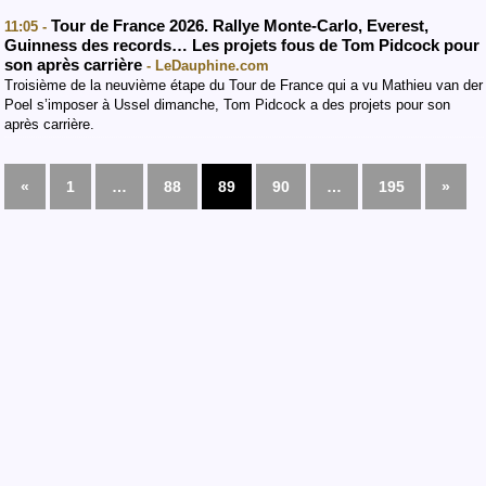
Tour de France 2026. Rallye Monte-Carlo, Everest,
11:05 -
Guinness des records… Les projets fous de Tom Pidcock pour
son après carrière
- LeDauphine.com
Troisième de la neuvième étape du Tour de France qui a vu Mathieu van der
Poel s’imposer à Ussel dimanche, Tom Pidcock a des projets pour son
après carrière.
«
1
…
88
89
90
…
195
»