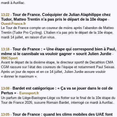
mardi à Aurillac.
Tour de France. Coéquipier de Julian Alaphilippe chez
13:22 -
Tudor, Matteo Trentin n’a pas pris le départ de la 10e étape
-
Ouest-France.fr
Le Tour de France compte un coureur de moins après l’abandon de Matteo
Trentin (Tudor Pro Cycling). L’Italien n’a pas pris le départ de la 10e étape,
mardi 14 juillet, en raison d’un virus.
Tour de France : « Une étape qui correspond bien à Paul,
13:18 -
même si le cannibale va vouloir gagner » sourit Julien Jurdie
-
RMCSport
Avant le départ de la dixième étape, le directeur sportif de Decathlon CMA
CGM rassure sur l’état des coureurs de l’équipe et notamment Paul Seixas.
Après un jour de repos et en ce 14 juillet, Julien Jurdie assure vouloir
« donner le maximum ».
Bardet est catégorique : « Ça va se jouer dans le col de
13:08 -
Pertus »
- Eurosport.fr
Un parfum de Liège-Bastogne-Liège va flotter sur le final de la 10e étape du
Tour de France 2026, susurre Romain Bardet, interrogé ce mardi à Aurillac.
Tour de France : quand les clims mobiles des UAE font
13:05 -