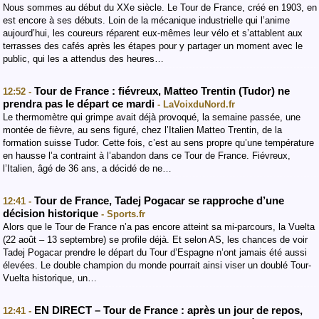
Nous sommes au début du XXe siècle. Le Tour de France, créé en 1903, en
est encore à ses débuts. Loin de la mécanique industrielle qui l’anime
aujourd’hui, les coureurs réparent eux-mêmes leur vélo et s’attablent aux
terrasses des cafés après les étapes pour y partager un moment avec le
public, qui les a attendus des heures…
Tour de France : fiévreux, Matteo Trentin (Tudor) ne
12:52 -
prendra pas le départ ce mardi
- LaVoixduNord.fr
Le thermomètre qui grimpe avait déjà provoqué, la semaine passée, une
montée de fièvre, au sens figuré, chez l’Italien Matteo Trentin, de la
formation suisse Tudor. Cette fois, c’est au sens propre qu’une température
en hausse l’a contraint à l’abandon dans ce Tour de France. Fiévreux,
l’Italien, âgé de 36 ans, a décidé de ne…
Tour de France, Tadej Pogacar se rapproche d’une
12:41 -
décision historique
- Sports.fr
Alors que le Tour de France n’a pas encore atteint sa mi-parcours, la Vuelta
(22 août – 13 septembre) se profile déjà. Et selon AS, les chances de voir
Tadej Pogacar prendre le départ du Tour d’Espagne n’ont jamais été aussi
élevées. Le double champion du monde pourrait ainsi viser un doublé Tour-
Vuelta historique, un…
EN DIRECT – Tour de France : après un jour de repos,
12:41 -