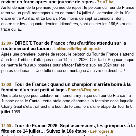
revient en force après une journée de repos
- 7sur7.be
Au lendemain de la première journée de repos, le peloton du Tour de France
retrouve un profil montagneux en ce mardi 14 juillet à l’occasion de la 10e
étape entre Aurillac et Le Lioran. Pas moins de sept ascensions, dont
quatre sur les cinquante derniers kilomètres, vont animer les 166,6 km du
tracé où la…
DIRECT. Tour de France : feu d’artifice attendu sur la
12:00 -
route menant au Lioran
- LaNouvelleRepublique.fr
Après une première journée de repos, le peloton du Tour de France s’attend
à un feu d’artifice d’attaques en ce 14 juillet 2026. Car Tadej Pogacar risque
de mettre le feu aux poudres pour effacer l’affront subi en 2024 sur les
pentes du Lioran… Une folle étape de montagne à suivre en direct ici !
Tour de France : quand un champion s’arrête boire à la
12:00 -
fontaine d’un tout petit village
- France3-Regions
Une stèle érigée pour célébrer un moment mythique du Tour de France : à
Junhac dans le Cantal, cette stèle orne désormais la fontaine dans laquelle
Charly Gaul s’était rafraîchi, à bout de forces, lors d’une étape du Tour le 8
juillet 1959.
Tour de France 2026. Sept ascensions, les grimpeurs à la
12:00 -
fête en ce 14 juillet… Suivez la 10e étape
- LeProgres.fr