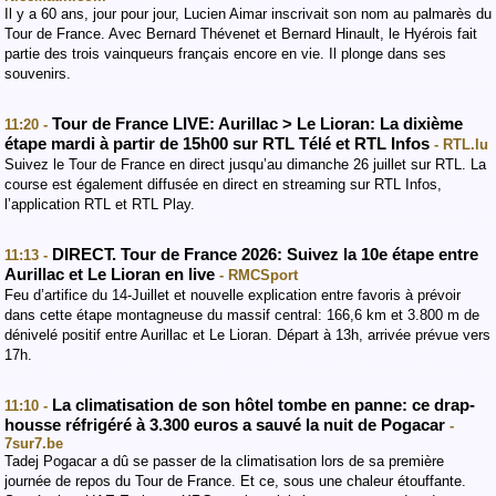
Il y a 60 ans, jour pour jour, Lucien Aimar inscrivait son nom au palmarès du
Tour de France. Avec Bernard Thévenet et Bernard Hinault, le Hyérois fait
partie des trois vainqueurs français encore en vie. Il plonge dans ses
souvenirs.
Tour de France LIVE: Aurillac > Le Lioran: La dixième
11:20 -
étape mardi à partir de 15h00 sur RTL Télé et RTL Infos
- RTL.lu
Suivez le Tour de France en direct jusqu’au dimanche 26 juillet sur RTL. La
course est également diffusée en direct en streaming sur RTL Infos,
l’application RTL et RTL Play.
DIRECT. Tour de France 2026: Suivez la 10e étape entre
11:13 -
Aurillac et Le Lioran en live
- RMCSport
Feu d’artifice du 14-Juillet et nouvelle explication entre favoris à prévoir
dans cette étape montagneuse du massif central: 166,6 km et 3.800 m de
dénivelé positif entre Aurillac et Le Lioran. Départ à 13h, arrivée prévue vers
17h.
La climatisation de son hôtel tombe en panne: ce drap-
11:10 -
housse réfrigéré à 3.300 euros a sauvé la nuit de Pogacar
-
7sur7.be
Tadej Pogacar a dû se passer de la climatisation lors de sa première
journée de repos du Tour de France. Et ce, sous une chaleur étouffante.