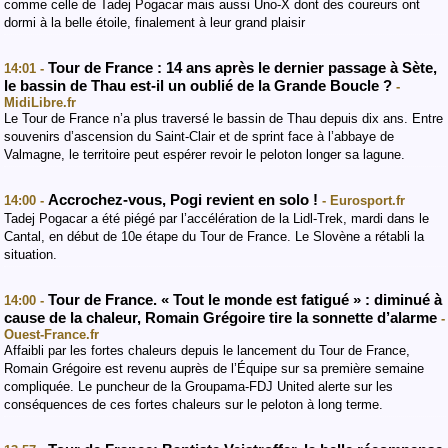
comme celle de Tadej Pogacar mais aussi Uno-X dont des coureurs ont
dormi à la belle étoile, finalement à leur grand plaisir
Tour de France : 14 ans après le dernier passage à Sète,
14:01 -
le bassin de Thau est-il un oublié de la Grande Boucle ?
-
MidiLibre.fr
Le Tour de France n’a plus traversé le bassin de Thau depuis dix ans. Entre
souvenirs d’ascension du Saint-Clair et de sprint face à l’abbaye de
Valmagne, le territoire peut espérer revoir le peloton longer sa lagune.
Accrochez-vous, Pogi revient en solo !
14:00 -
- Eurosport.fr
Tadej Pogacar a été piégé par l’accélération de la Lidl-Trek, mardi dans le
Cantal, en début de 10e étape du Tour de France. Le Slovène a rétabli la
situation.
Tour de France. « Tout le monde est fatigué » : diminué à
14:00 -
cause de la chaleur, Romain Grégoire tire la sonnette d’alarme
-
Ouest-France.fr
Affaibli par les fortes chaleurs depuis le lancement du Tour de France,
Romain Grégoire est revenu auprès de l’Équipe sur sa première semaine
compliquée. Le puncheur de la Groupama-FDJ United alerte sur les
conséquences de ces fortes chaleurs sur le peloton à long terme.