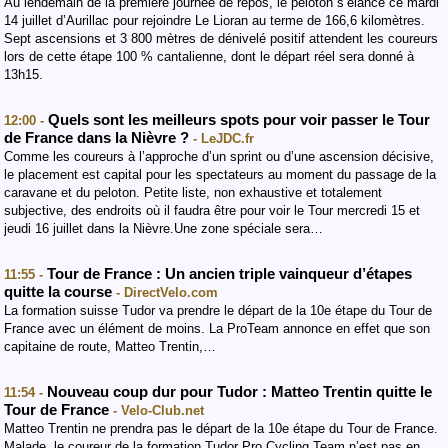
Au lendemain de la première journée de repos, le peloton s’élance ce mardi
14 juillet d’Aurillac pour rejoindre Le Lioran au terme de 166,6 kilomètres.
Sept ascensions et 3 800 mètres de dénivelé positif attendent les coureurs
lors de cette étape 100 % cantalienne, dont le départ réel sera donné à
13h15.
Quels sont les meilleurs spots pour voir passer le Tour
12:00 -
de France dans la Nièvre ?
- LeJDC.fr
Comme les coureurs à l’approche d’un sprint ou d’une ascension décisive,
le placement est capital pour les spectateurs au moment du passage de la
caravane et du peloton. Petite liste, non exhaustive et totalement
subjective, des endroits où il faudra être pour voir le Tour mercredi 15 et
jeudi 16 juillet dans la Nièvre.Une zone spéciale sera…
Tour de France : Un ancien triple vainqueur d’étapes
11:55 -
quitte la course
- DirectVelo.com
La formation suisse Tudor va prendre le départ de la 10e étape du Tour de
France avec un élément de moins. La ProTeam annonce en effet que son
capitaine de route, Matteo Trentin,…
Nouveau coup dur pour Tudor : Matteo Trentin quitte le
11:54 -
Tour de France
- Velo-Club.net
Matteo Trentin ne prendra pas le départ de la 10e étape du Tour de France.
Malade, le coureur de la formation Tudor Pro Cycling Team n’est pas en