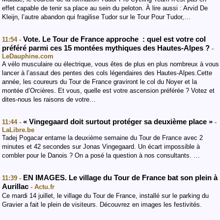
effet capable de tenir sa place au sein du peloton. À lire aussi : Arvid De
Kleijn, l’autre abandon qui fragilise Tudor sur le Tour Pour Tudor,…
Vote. Le Tour de France approche : quel est votre col
11:54 -
préféré parmi ces 15 montées mythiques des Hautes-Alpes ?
-
LeDauphine.com
A vélo musculaire ou électrique, vous êtes de plus en plus nombreux à vous
lancer à l’assaut des pentes des cols légendaires des Hautes-Alpes.Cette
année, les coureurs du Tour de France graviront le col du Noyer et la
montée d’Orcières. Et vous, quelle est votre ascension préférée ? Votez et
dites-nous les raisons de votre…
« Vingegaard doit surtout protéger sa deuxième place »
11:44 -
-
LaLibre.be
Tadej Pogacar entame la deuxième semaine du Tour de France avec 2
minutes et 42 secondes sur Jonas Vingegaard. Un écart impossible à
combler pour le Danois ? On a posé la question à nos consultants. …
EN IMAGES. Le village du Tour de France bat son plein à
11:39 -
Aurillac
- Actu.fr
Ce mardi 14 juillet, le village du Tour de France, installé sur le parking du
Gravier a fait le plein de visiteurs. Découvrez en images les festivités.